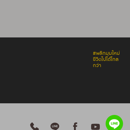
#พลิกมุมใหม่
ชีวิตไปได้ไกล
กว่า