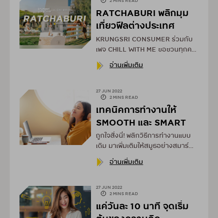
2 MINS READ
งานลื่นไหลไม่สะดุด
RATCHABURI พลิกมุม
เที่ยวฟีลต่างประเทศ
KRUNGSRI CONSUMER ร่วมกับ
เพจ CHILL WITH ME ขอชวนทุกคน
มาลองเที่ยว “ราชบุรี” ในฟีลเมือง
อ่านเพิ่มเติม
นอกเมืองใจกัน!!
27 JUN 2022
2 MINS READ
เทคนิคการทำงานให้
SMOOTH และ SMART
ถูกใจสิ่งนี่! พลิกวิธีการทำงานแบบ
เดิม
มาเพิ่มเติมให้สมูธอย่างสมาร์
ตกัน
อ่านเพิ่มเติม
27 JUN 2022
2 MINS READ
แค่วันละ 10 นาที จุดเริ่ม