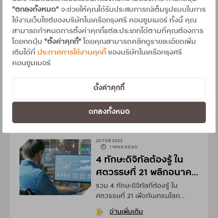
เพจ CHILL WITH ME ขอพาเที่ยว
“ตกลงทั้งหมด”
จะช่วยให้คุณได้รับประสบการณ์เต็มรูปแบบในการ
ภูเก็ตรับสงกรานต์ เปิดมุมมองใหม่
อ่านเพิ่มเติม
ใช้งานเว็บไซต์ของบริษัทในเครือกรุงศรี คอนซูมเมอร์ ทั้งนี้ คุณ
รับซัมเมอร์ 2023
สามารถกำหนดการตั้งค่าคุกกี้แต่ละประเภทได้ตามที่คุณต้องการ
โดยกดปุ่ม
“ตั้งค่าคุกกี้”
โดยคุณสามารถคลิกดูรายละเอียดเพิ่ม
21 FEB 2023
เติมได้ที่
ประกาศการใช้งานคุกกี้
ของบริษัทในเครือกรุงศรี
1 MINS READ
4 เคล็ดลับ DIY ดูแล
คอนซูมเมอร์
สุขภาพจิตใจ เพื่อสุขภาพ
จิตที่ดีในระยะยาว
ตั้งค่าคุกกี้
รวม 4 เคล็ดลับพลิกมุมมองการ
ดูแลสุขภาพจิตใจแบบ DIY ให้คุณ
ผ่อนคลาย เพื่อสุขภาพจิตที่ดีในระยะ
ตกลงทั้งหมด
อ่านเพิ่มเติม
ยาว จะมีอะไรบ้าง อ่านต่อได้ใน
บทความนี้เลย
20 FEB 2023
1 MINS READ
4 ทักษะดิจิทัลต้องรู้ ใน
ศตวรรษที่ 21 พลิกอนาคต
การทำงาน
รวม 4 ทักษะดิจิทัลที่ต้องรู้ ใน
ศตวรรษที่ 21 เพื่อทันเทรนโลก
ปัจจุบัน ต่อยอดอนาคตการทำงาน
อ่านเพิ่มเติม
จะมีทักษะอะไรบ้าง อ่านต่อได้ใน