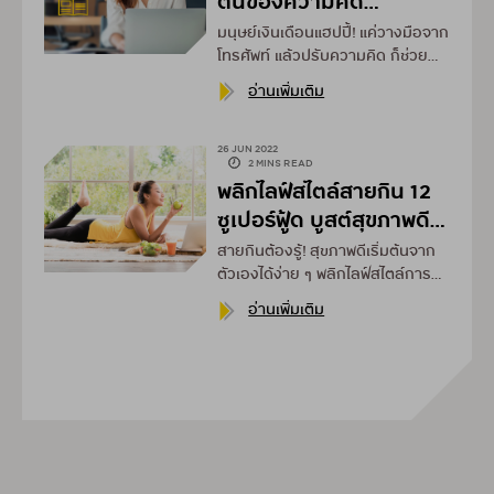
ต้นของความคิด
สร้างสรรค์
มนุษย์เงินเดือนแฮปปี้! แค่วางมือจาก
โทรศัพท์
แล้วปรับความคิด ก็ช่วย
พลิกสมองให้สร้างสรรค์
อ่านเพิ่มเติม
26 JUN 2022
2 MINS READ
พลิกไลฟ์สไตล์สายกิน
12
ซูเปอร์ฟู้ด บูสต์สุขภาพดี
จากภายใน
สายกินต้องรู้! สุขภาพดีเริ่มต้นจาก
ตัวเองได้ง่าย ๆ
พลิกไลฟ์สไตล์การ
กินที่ชอบเป็นกินที่ใช่
อ่านเพิ่มเติม