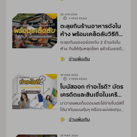
28 JUN 2024
3 MINS READ
ตะลุยกินร้านอาหารดังใน
ห้าง พร้อมเคล็ดลับวิธีกิน
แบบอร่อยหลุดโลก!
ตะลุยกินของอร่อยกับ 2 ร้านดังใน
ห้าง กินให้คุ้มหลุดโลก แล้วรับเครดิต
เงินคืนรวมสูงสุด 17%*
อ่านเพิ่มเติม
26 MAR 2024
3 MINS READ
โบนัสออก ทำอะไรดี? บัตร
เครดิตและสินเชื่อในเครือ
กรุงศรี คอนซูมเมอร์มีคำ
มาวางแผนเก็บออมและใช้จ่ายโบนัสที่
ตอบให้
ได้มากันแบบคุ้มๆ หรือจะแบ่งลงทุนก็
สบายๆ ไปด้วยกัน
อ่านเพิ่มเติม
26 MAR 2024