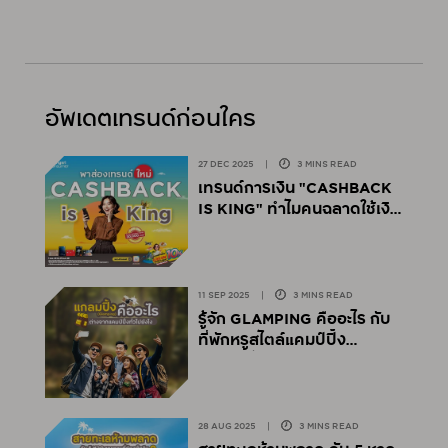
อัพเดตเทรนด์ก่อนใคร
27 DEC 2025
|
3 MINS READ
เทรนด์การเงิน "CASHBACK
IS KING" ทำไมคนฉลาดใช้เงิน
ถึงเลิกสะสมพอยต์?
11 SEP 2025
|
3 MINS READ
รู้จัก GLAMPING คืออะไร กับ
ที่พักหรูสไตล์แคมป์ปิ้ง
อุปกรณ์ไม่ต้องเตรียม!
28 AUG 2025
|
3 MINS READ