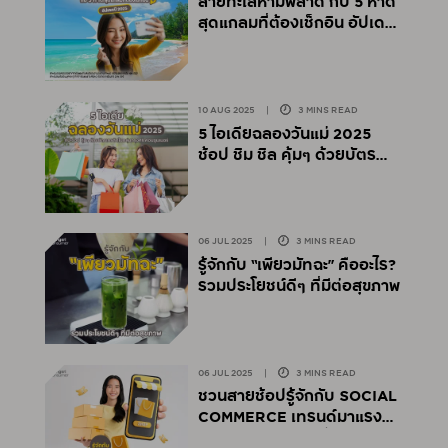
สายทะเลห้ามพลาด กับ 5 หาด
สุดแกลมที่ต้องเช็กอิน อัปเดต
ปี 2025
10 AUG 2025
|
3 MINS READ
5 ไอเดียฉลองวันแม่ 2025
ช้อป ชิม ชิล คุ้มๆ ด้วยบัตร
เครดิตในกลุ่มกรุงศรี
คอนซูมเมอร์
06 JUL 2025
|
3 MINS READ
รู้จักกับ “เพียวมัทฉะ” คืออะไร?
รวมประโยชน์ดีๆ ที่มีต่อสุขภาพ
06 JUL 2025
|
3 MINS READ
ชวนสายช้อปรู้จักกับ SOCIAL
COMMERCE เทรนด์มาแรง
สำหรับนักช้อปออนไลน์