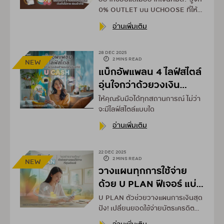
0% OUTLET บน UCHOOSE ที่ให้
คุณ ผ่อน 0% ทุกชิ้น! อัปเดตเทรนด์
อ่านเพิ่มเติม
ง่ายๆ ไม่กระทบเงินเก็บ ไปดูกันเลย!
28 DEC 2025
2 MINS READ
NEW
แบ็กอัพแพลน 4 ไลฟ์สไตล์
อุ่นใจกว่าด้วยวงเงิน
สำรองฉุกเฉิน จาก U
ให้คุณรับมือได้ทุกสถานการณ์ ไม่ว่า
CASH
จะมีไลฟ์สไตล์แบบใด
อ่านเพิ่มเติม
22 DEC 2025
2 MINS READ
NEW
วางแผนทุกการใช้จ่าย
ด้วย U PLAN ฟีเจอร์ แบ่ง
ชำระรายเดือน บน
U PLAN ตัวช่วยวางแผนการเงินสุด
UCHOOSE
ปัง! เปลี่ยนยอดใช้จ่ายบัตรเครดิต
เป็นผ่อนสบายๆ นานสูงสุด 10 เดือน