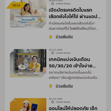
28 NOV 2025
2 MINS READ
NEW
เปิดบัตรเครดิตใบแรก
เลือกยังไงให้ใช่ ผ่านแอป
UCHOOSE
ทำบัตรเครดิตใบแรกเลือกยังไง?
ค้นหาบัตรที่ใช่ ไลฟ์สไตล์ไหนก็ปัง!
พร้อมทริคเปรียบเทียบบัตรเครดิตให้
อ่านเพิ่มเติม
คุ้มค่าที่สุด เริ่มเลย!
04 JUL 2025
5 MINS READ
เทคนิคแบ่งเงินเดือน
50/30/20 เข้าใจง่าย
พร้อมวิธีใช้บัตรเครดิตให้
อยากบริหารเงินเก่งขึ้นแบบไม่
คุ้ม
เครียด? เรียนรู้เทคนิคแบ่งเงินเดือน
50/30/20 เข้าใจง่าย พร้อมเคล็ด
อ่านเพิ่มเติม
ลับการใช้บัตรเครดิตให้คุ้มค่าและมี
วินัยทางการเงิน
04 JUL 2025
2 MINS READ
ออนไลน์ให้ปลอดภัย เช็ก