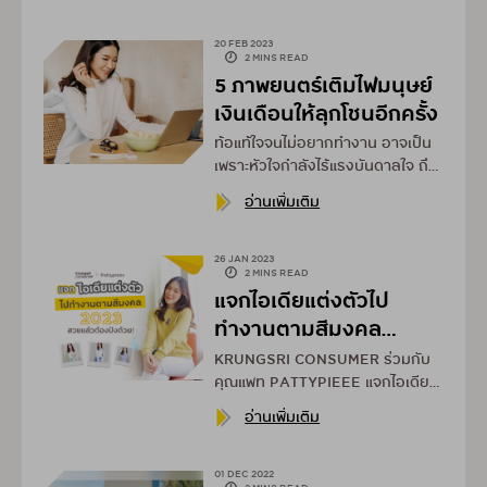
บทความนี้เลย
20 FEB 2023
2 MINS READ
5 ภาพยนตร์เติมไฟมนุษย์
เงินเดือนให้ลุกโชนอีกครั้ง
ท้อแท้ใจจนไม่อยากทำงาน อาจเป็น
เพราะหัวใจกำลังไร้แรงบันดาลใจ ถึง
เวลาหยุดพักสมองและมองหาตัว
อ่านเพิ่มเติม
ช่วยเติมไฟเช่นการดูหนังดีๆ สักเรื่อง
26 JAN 2023
2 MINS READ
แจกไอเดียแต่งตัวไป
ทำงานตามสีมงคล
2023 สวยแล้วต้องปัง
KRUNGSRI CONSUMER ร่วมกับ
ด้วย!
คุณแพท PATTYPIEEE แจกไอเดีย
การแต่งตัวตามสีมงคลเรื่องการ
อ่านเพิ่มเติม
งาน 7 วัน 7 ลุค มาฝากมนุษย์เงิน
เดือน ให้ MIX & MATCH เสื้อผ้าให้
ถูกใจ ทั้งสวย มีสไตล์ และเสริมการ
01 DEC 2022