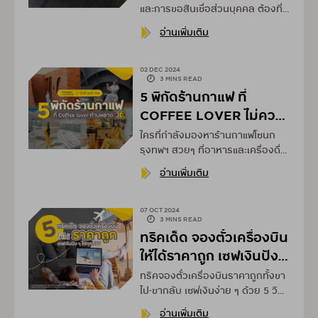
และการขอสินเชื่อส่วนบุคคล ต้องที่
กรุงศรี คอนซูมเมอร์ แค่คลิกก็ได้รับ
อ่านเพิ่มเติม
ข้อมูลแบบจุกๆ แล้ว
02 DEC 2024
3 MINS READ
5 พิกัดร้านกาแฟ ที่
COFFEE LOVER ไม่ควร
พลาด
ใครที่กำลังมองหาร้านกาแฟโซนก
รุงทพฯ สวยๆ ที่อาหารและเครื่องดื่ม
ก็ยังอร่อยแล้ว กรุงศรี คอนซูมเมอร์
อ่านเพิ่มเติม
มีมาแนะนำ
07 OCT 2024
3 MINS READ
ทริคเด็ด จองตั๋วเครื่องบิน
ให้ได้ราคาถูก เซฟเงินปัง ๆ
ได้ทุกทริป
ทริคจองตั๋วเครื่องบินราคาถูกทั้งขา
ไป-ขากลับ เซฟเงินง่าย ๆ ด้วย 5 วิธี
ที่กรุงศรี คอนซูมเมอร์อยากบอก
อ่านเพิ่มเติม