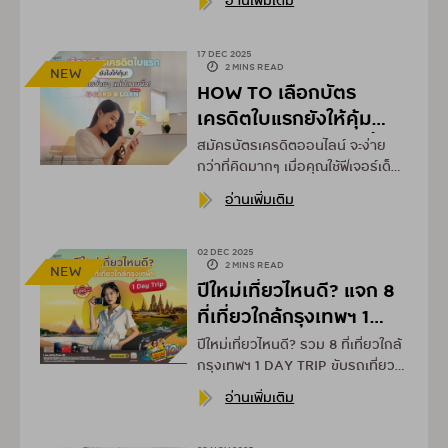
อ่านเพิ่มเติม
จัดการทุกค่าใช้จ่ายผ่านแอป
UCHOOSE
17 DEC 2025
2 MINS READ
NEW
HOW TO เลือกบัตร
เครดิตใบแรกยังให้คุ้ม
สมัครง่ายๆ แค่ปลายนิ้ว
สมัครบัตรเครดิตออนไลน์ จะง่าย
กว่าที่คิดมากๆ เมื่อคุณใช้ฟีเจอร์เด็ด
อย่าง U CARD & LOAN จาก
อ่านเพิ่มเติม
UCHOOSE
02 DEC 2025
2 MINS READ
NEW
ปีใหม่เที่ยวไหนดี? แจก 8
ที่เที่ยวใกล้กรุงเทพฯ 1
DAY TRIP
ปีใหม่เที่ยวไหนดี? รวม 8 ที่เที่ยวใกล้
กรุงเทพฯ 1 DAY TRIP ขับรถเที่ยว
รับปีใหม่ พร้อมทริค "เปย์เซฟ" รับ
อ่านเพิ่มเติม
เครดิตเงินคืนค่าน้ำมันและร้าน
อาหารชั้นนำ