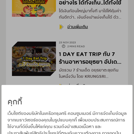
อย่างไร ได้ทั้งเก็บ..ได้ทั้งใช้
ได้เงินก้อนใหญ่มาทั้งที มาใช้ให้คุ้มค่า
กันดีกว่า.. เงินอั่งเปาแบ่งเก็บได้ ด้วย
การลงทุน และแบ่งใช้ ซื้อของที่อยาก
อ่านเพิ่มเติม
ได้ สบายๆ ไม่กระทบเงินเก็บ
23 NOV 2023
2 MINS READ
1 DAY EAT TRIP กับ 7
ร้านอาหารอยุธยา อัปเดต
ใหม่ 2566
มัดรวม 7 ร้านเด็ด อยุธยาตะลุยกิน
ในหนึ่งวัน โดย KRUNGSRI
CONSUMER ร่วมกับเพจกินกับพีท
อ่านเพิ่มเติม
คุกกี้
30 MAR 2023
2 MINS READ
พาเที่ยวภูเก็ต เปิดมุมมอง
เว็บไซต์ของบริษัทในเครือกรุงศรี คอนซูมเมอร์ มีการจัดเก็บข้อมูล
จากเบราว์เซอร์ของคุณในรูปแบบคุกกี้ เพื่อมอบประสบการณ์การ
ใหม่รับซัมเมอร์ 2023
ใช้งานที่ดียิ่งขึ้นให้แก่คุณ รวมถึงนำเสนอเนื้อหา และ
KRUNGSRI CONSUMER ร่วมกับ
ประชาสัมพันธ์สิทธิประโยชน์ที่ตรงกับความต้องการ การกดปุ่ม