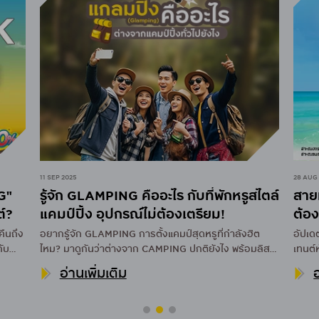
11 SEP 2025
28 AUG
G"
รู้จัก GLAMPING คืออะไร กับที่พักหรูสไตล์
สาย
์?
แคมป์ปิ้ง อุปกรณ์ไม่ต้องเตรียม!
ต้อง
คืนถึง
อยากรู้จัก GLAMPING การตั้งแคมป์สุดหรูที่กำลังฮิต
อัปเด
ับ
ไหม? มาดูกันว่าต่างจาก CAMPING ปกติยังไง พร้อมลิสต์
เทนต์
้อพอ
ของต้องเตรียมและทิปส์ปังๆ สำหรับทริปหน้า!
เครดิ
อ่านเพิ่มเติม
อ