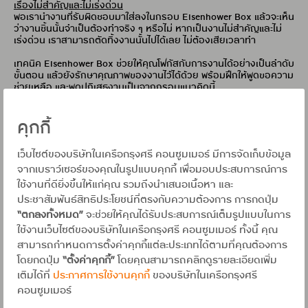
เรื่องไม่สำคัญและไม่เร่งด่วน
พอเรานำงานที่รับผิดชอบมาใส่ลงในกรอบ Eisenhower Box แล้วจะเห็น
ว่างานชิ้นนั้นจำเป็นต้องทำจริง ๆ หรือไม่ หากเป็นงานไม่สำคัญและไม่
เร่งด่วน เราสามารถตัดทิ้งงานนั้นไปได้เลย ไม่ต้องเสียเวลาทำ
เทคนิค Eisenhower Box ช่วยให้คุณโฟกัสกับการงานได้อย่างเป็นลำดับ
ขั้นตอน แล้วยังรักษาคุณภาพของงานไว้ได้ด้วย พร้อมฝึกให้พูดขอความ
ช่วยเหลือ และพูดปฏิเสธงานเป็นจากกรอบแนวคิดนี้
POMODORO พลิกวิธีคิดงานมี
คุกกี้
ประสิทธิภาพขึ้น
เว็บไซต์ของบริษัทในเครือกรุงศรี คอนซูมเมอร์ มีการจัดเก็บข้อมูล
จากเบราว์เซอร์ของคุณในรูปแบบคุกกี้ เพื่อมอบประสบการณ์การ
Pomodoro เป็นภาษาอิตาลี แปลว่า มะเขือเทศ เป็นเทคนิค
ใช้งานที่ดียิ่งขึ้นให้แก่คุณ รวมถึงนำเสนอเนื้อหา และ
การบริหารเวลา ในการทำงานแบบหั่นเวลา 25 นาที พัก 5
ประชาสัมพันธ์สิทธิประโยชน์ที่ตรงกับความต้องการ การกดปุ่ม
นาที การทำงานวิธีนี้จะช่วยให้คุณมีพลังมากขึ้น งานเสร็จ
“ตกลงทั้งหมด”
จะช่วยให้คุณได้รับประสบการณ์เต็มรูปแบบในการ
เร็วขึ้น เพราะไม่ว่อกแว่ก เพิ่มสมาธิในการทำงานและลด
ใช้งานเว็บไซต์ของบริษัทในเครือกรุงศรี คอนซูมเมอร์ ทั้งนี้ คุณ
อาการสมอง burnout ได้
สามารถกำหนดการตั้งค่าคุกกี้แต่ละประเภทได้ตามที่คุณต้องการ
โดยกดปุ่ม
“ตั้งค่าคุกกี้”
โดยคุณสามารถคลิกดูรายละเอียดเพิ่ม
เติมได้ที่
ประกาศการใช้งานคุกกี้
ของบริษัทในเครือกรุงศรี
คอนซูมเมอร์