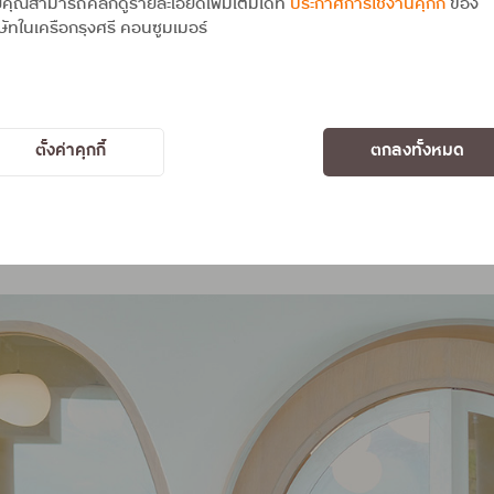
คุณสามารถคลิกดูรายละเอียดเพิ่มเติมได้ที่
ประกาศการใช้งานคุกกี้
ของ
ษัทในเครือกรุงศรี คอนซูมเมอร์
1 จาก 2
ตั้งค่าคุกกี้
ตกลงทั้งหมด
ยแชะรัว แชะมันส์ กันบ้าง ที่นี่เป็นคาเฟ่น้องใหม่วิวท่าเรือท่าเรือวิสิษฐ์พันว
cial Coffee และเบเกอร์รี่น่าลองหลายอย่าง เช่น Hao Haui Coffee ที่แค่ได้ยินชื่
แฟ พร้อมเนื้อสัมผัสนุ่มละมุนของเต้าฮวยด้านล่าง ที่อร่อยและแฮปปี้มาก ส่วน
ำหรับสายสโลวไลฟ์อีกด้วย