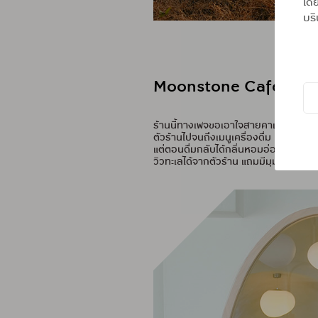
โดย
บริ
Moonstone Café
ร้านนี้ทางเพจขอเอาใจสายคาเฟ่ฮ้อปปิ้ง สา
ตัวร้านไปจนถึงเมนูเครื่องดื่ม มีเมนู Spe
แต่ตอนดื่มกลับได้กลิ่นหอมอ่อนๆ ของกา
วิวทะเลได้จากตัวร้าน แถมมีมุมนั่งแช่ส