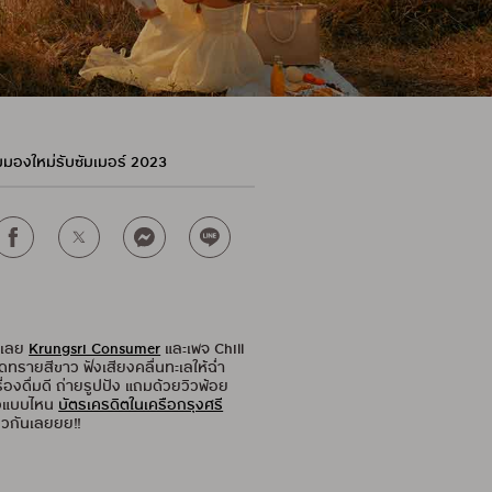
มุมมองใหม่รับซัมเมอร์ 2023
ี่เลย
Krungsri Consumer
และเพจ Chill
าดทรายสีขาว ฟังเสียงคลื่นทะเลให้ฉ่ำ
ื่องดื่มดี ถ่ายรูปปัง แถมด้วยวิวพ้อย
่ยวแบบไหน
บัตรเครดิตในเครือกรุงศรี
ยวกันเลยยย!!