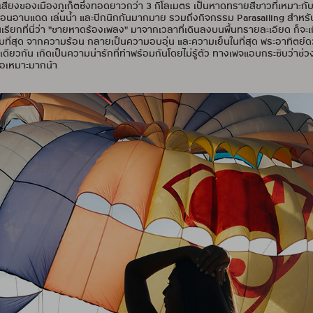
อเสียงของเมืองภูเก็ตซึ่งทอดยาวกว่า 3 กิโลเมตร เป็นหาดทรายสีขาวที่เหมาะ
มานอนอาบแดด เล่นน้ำ และปิกนิกกันมากมาย รวมถึงกิจกรรม Parasailing สำหรับคน
เรียกที่นี่ว่า "ชายหาดร้องเพลง" มาจากเวลาที่เดินลงบนพื้นทรายละเอียด ก็จะเ
าะสมที่สุด จากความร้อน กลายเป็นความอบอุ่น และความเย็นในที่สุด พระอาทิต
ยวกัน เกิดเป็นความน่ารักที่ทำพร้อมกันโดยไม่รู้ตัว ทางเพจแอบกระซิบว่าช่วง
คือเหมาะมากน้า