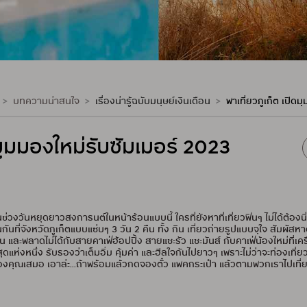
บทความน่าสนใจ
เรื่องน่ารู้ฉบับมนุษย์เงินเดือน
พาเที่ยวภูเก็ต เปิด
ดมุมมองใหม่รับซัมเมอร์ 2023
นช่วงวันหยุดยาวสงการนต์ในหน้าร้อนแบบนี้ ใครที่ยังหาที่เที่ยวฟินๆ ไม่ได้ต้องน
นที่จังหวัดภูเก็ตแบบแซ่บๆ 3 วัน 2 คืน ทั้ง กิน เที่ยวถ่ายรูปแบบจุใจ สัมผัสห
น และพลาดไม่ได้กับสายคาเฟ่ฮ้อปปิ้ง สายแชะรัว แชะมันส์ กับคาเฟ่น้องใหม่ที่เคร
ุดแห่งหนึ่ง รับรองว่าเต็มอิ่ม คุ้มค่า และฮีลใจกันไปยาวๆ เพราะไม่ว่าจะท่องเที
ของคุณเสมอ เอาล่ะ...ถ้าพร้อมแล้วกดจองตั๋ว แพคกระเป๋า แล้วตามพวกเราไปเที่