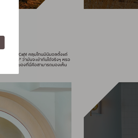
า Moonstone Café คลุมโทนมินิมอลตั้งแต่
อถึงกับ “ฮะ” ว่ามันจะเข้ากันได้จริงๆ หรอ
ความน่ารักของที่นี่คือสามารถมองเห็น