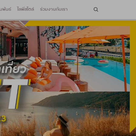
มพันธ์
ไลฟ์สไตล์
ร่วมงานกับเรา