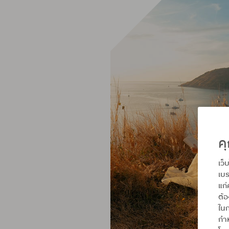
คุ
เว็
เบร
แก่
ต้
ในก
กำห