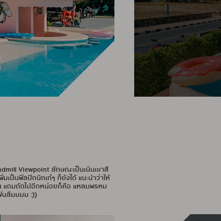
indmill Viewpoint ลักษณะเป็นเนินเขาสี
็นฟีลปิกนิกเก๋ๆ ก็ยังได้ แนะนำว่าให้
าน แถมถัดไปอีกหน่อยก็คือ แหลมพรหม
ฟินลืมมมม :))