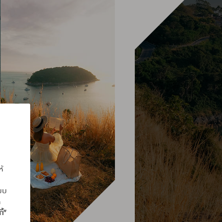
ห้
แบบ
ถ
ี้”