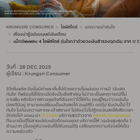
KRUNGSRI CONSUMER
ไลฟ์สไตล์
บทความน่าสนใจ
เรื่องน่ารู้ฉบับมนุษย์เงินเดือน
แบ็กอัพแพลน 4 ไลฟ์สไตล์ อุ่นใจกว่าด้วยวงเงินสำรองฉุกเฉิน จาก U
วันที่ : 28 DEC 2025
ผู้เขียน : Krungsri Consumer
ชีวิตในแต่ละวันนั้นมีค่าและเต็มไปด้วยความไม่แน่นอน การมี 'เงินสด
ทันใจ' ที่พร้อมใช้ได้ทุกเมื่อจึงเป็นสิ่งสำคัญ ไม่ว่าจะเป็นเหตุการณ์ที่ไม่
คาดฝัน หรือโอกาสทางธุรกิจที่ต้องคว้าไว้ให้ทัน คุณรู้ไหมว่าวงเงินใน
บัตรที่มีอยู่ สามารถเปลี่ยนเป็นเงินสดได้ อนุมัติไว กดปุ๊ป รับเงินปั๊ป ไว้
ทันใจ ไม่ต้องควานหากระเป๋าสตางค์ ไม่ต้องวิ่งไปตู้กดเงินสดให้เสียเวลา
อีกต่อไป! ขอแนะนำ
U CASH
บริการสุดว้าวจาก
กรุงศรี คอนซูมเมอร์
ที่จะมาเป็นฮีโร่สายเปย์บนมือถือของคุณ! บริการนี้ให้ วงเงินสูงสุดถึง 1
ล้านบาท (ขึ้นอยู่กับวงเงินที่ได้รับอนุมัติ) เปลี่ยนทุกความกังวลให้เป็น
ความคล่องตัว