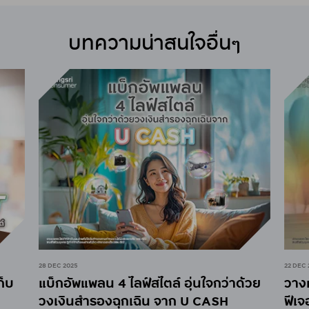
บทความน่าสนใจอื่นๆ
28 DEC 2025
22 DEC 
ก็บ
แบ็กอัพแพลน 4 ไลฟ์สไตล์ อุ่นใจกว่าด้วย
วาง
วงเงินสำรองฉุกเฉิน จาก U CASH
ฟีเ