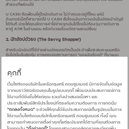
สำรองที่พร้อมใช้
U CASH คือเพื่อนซี้คู่ใจนักเดินทาง ไม่ว่าคุณจะอยู่ที่ไหน แค่มี
อินเทอร์เน็ตก็สามารถใช้ U CASH สั่งโอนเงินจากวงเงินในบัตรเข้าบัญชี
ได้ทันที ช่วยให้คุณจัดการค่าใช้จ่ายฉุกเฉินได้โดยไม่ต้องวุ่นวายกับการ
หาตู้ ATM ในต่างแดน หรือกังวลเรื่องอัตราแลกเปลี่ยน
2. นักช้อปตัวยง (The Savvy Shopper)
สำหรับนักช้อปที่ใช้จ่ายผ่านบัตรเครดิตเป็นประจำเพื่อสะสมคะแนนหรือ
รับโปรโมชั่นสุดคุ้ม อาจเคยเจอสถานการณ์ "ของมันต้องมี" ที่มาแบบ
ไม่ทันตั้งตัว เช่น สินค้า Limited Edition ที่เปิดขายกะทันหัน หรือดีลเด็ด
ที่ต้องรีบจ่ายมัดจำทันที แต่ช่วงเวลานั้นอาจเพิ่งรูดซื้อของชิ้นใหญ่ไป
ทำให้เกิดสะดุดต้องหาเงินก้อนอีกก้อนมาเพื่อจัดการค่าใช้จ่ายระยะสั้น
คุกกี้
U CASH คือทางออกที่สะดวกและเป็นส่วนตัว คุณสามารถเปลี่ยน
เว็บไซต์ของบริษัทในเครือกรุงศรี คอนซูมเมอร์ มีการจัดเก็บข้อมูล
วงเงินในบัตรที่ยังเหลืออยู่เป็นเงินสดโอนเข้าบัญชีได้ทันที เพื่อนำไปใช้
จ่ายกับดีลสุดพิเศษได้ทันท่วงที เป็นวิธีที่ง่ายและรวดเร็วในการจัดการ
จากเบราว์เซอร์ของคุณในรูปแบบคุกกี้ เพื่อมอบประสบการณ์การ
เงินก้อนที่ต้องการเร่งด่วน โดยไม่ต้องลำบากใจไปหยิบยืมเพื่อนหรือ
ใช้งานที่ดียิ่งขึ้นให้แก่คุณ รวมถึงนำเสนอเนื้อหา และ
ครอบครัว
ประชาสัมพันธ์สิทธิประโยชน์ที่ตรงกับความต้องการ การกดปุ่ม
3. เสาหลักของครอบครัว (The Family Guardian)
“ตกลงทั้งหมด”
จะช่วยให้คุณได้รับประสบการณ์เต็มรูปแบบในการ
ใช้งานเว็บไซต์ของบริษัทในเครือกรุงศรี คอนซูมเมอร์ ทั้งนี้ คุณ
ในฐานะเสาหลักของครอบครัว คุณคือคนที่ต้องเตรียมพร้อมสำหรับ
สามารถกำหนดการตั้งค่าคุกกี้แต่ละประเภทได้ตามที่คุณต้องการ
รายจ่ายก้อนใหญ่ที่อาจเกิดขึ้นโดยไม่คาดคิดเสมอ ไม่ว่าจะเป็นเหตุการณ์
โดยกดปุ่ม
“ตั้งค่าคุกกี้”
โดยคุณสามารถคลิกดูรายละเอียดเพิ่ม