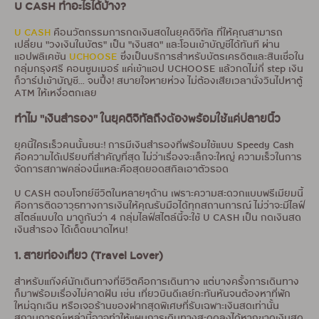
U CASH ทำอะไรได้บ้าง?
U CASH
คือนวัตกรรมการกดเงินสดในยุคดิจิทัล ที่ให้คุณสามารถ
เปลี่ยน "วงเงินในบัตร" เป็น "เงินสด" และโอนเข้าบัญชีได้ทันที ผ่าน
แอปพลิเคชัน
UCHOOSE
ซึ่งเป็นบริการสำหรับบัตรเครดิตและสินเชื่อใน
กลุ่มกรุงศรี คอนซูมเมอร์ แค่เข้าแอป UCHOOSE แล้วกดไม่กี่ step เงิน
ก็วาร์ปเข้าบัญชี... จบปึ้ง! สบายใจหายห่วง ไม่ต้องเสียเวลานั่งวินไปหาตู้
ATM ให้เหงื่อตกเลย
ทำไม "เงินสำรอง" ในยุคดิจิทัลถึงต้องพร้อมใช้แค่ปลายนิ้ว
ยุคนี้ใครเร็วคนนั้นชนะ! การมีเงินสำรองที่พร้อมใช้แบบ Speedy Cash
คือความได้เปรียบที่สำคัญที่สุด ไม่ว่าเรื่องจะเล็กจะใหญ่ ความเร็วในการ
จัดการสภาพคล่องนี่แหละคือสุดยอดสกิลเอาตัวรอด
U CASH ตอบโจทย์ชีวิตในหลายๆด้าน เพราะความสะดวกแบบพรีเมียมนี้
คือการติดอาวุธทางการเงินให้คุณรับมือได้ทุกสถานการณ์ ไม่ว่าจะมีไลฟ์
สไตล์แบบใด มาดูกันว่า 4 กลุ่มไลฟ์สไตล์นี้จะใช้ U CASH เป็น กดเงินสด
เงินสำรอง ได้เด็ดขนาดไหน!
1. สายท่องเที่ยว (Travel Lover)
สำหรับแก๊งค์นักเดินทางที่ชีวิตคือการเดินทาง แต่บางครั้งการเดินทาง
ก็มาพร้อมเรื่องไม่คาดฝัน เช่น เที่ยวบินดีเลย์กะทันหันจนต้องหาที่พัก
ใหม่ฉุกเฉิน หรือเจอร้านของฝากสุดพิเศษที่รับเฉพาะเงินสดเท่านั้น
สถานการณ์เหล่านี้อาจทำให้แผนการเดินทางสะดุดลงได้หากขาดเงินสด