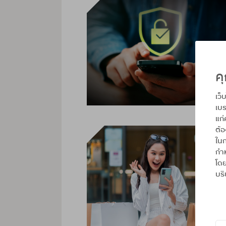
คุ
เว็
เบร
แก่
ต้
ในก
กำห
โดย
บริ