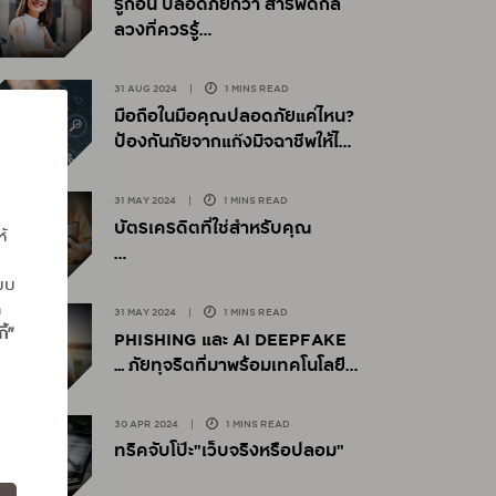
รู้ก่อน ปลอดภัยกว่า สารพัดกล
ลวงที่ควรรู้
31 AUG 2024
|
1 MINS READ
มือถือในมือคุณปลอดภัยแค่ไหน?
ป้องกันภัยจากแก๊งมิจฉาชีพให้ได้
ผล
31 MAY 2024
|
1 MINS READ
บัตรเครดิตที่ใช่สำหรับคุณ
ห้
แบบ
ถ
31 MAY 2024
|
1 MINS READ
ี้”
PHISHING และ AI DEEPFAKE
... ภัยทุจริตที่มาพร้อมเทคโนโลยี
ยุคใหม่
30 APR 2024
|
1 MINS READ
ทริคจับโป๊ะ"เว็บจริงหรือปลอม"