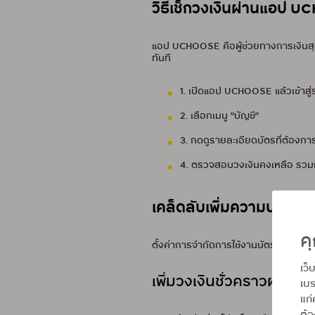
วิธีเช็กวงเงินผ่านแอป U
แอป UCHOOSE คือผู้ช่วยทางการเงินสุดคร
ทันที
1. เปิดแอป UCHOOSE แล้วเข้าสู่
2. เลือกเมนู “บัญชี”
3. กดดูรายละเอียดบัตรที่ต้องกา
4. ตรวจสอบวงเงินคงเหลือ รวม
เคล็ดลับเพิ่มความปลอดภ
คุ
ตั้งค่าการจำกัดการใช้งานบัตรผ่าน
U 
เว็
เพิ่มวงเงินชั่วคราวผ่า
เบร
แก่