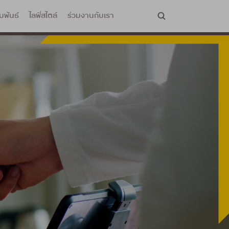
มพันธ์
ไลฟ์สไตล์
ร่วมงานกับเรา