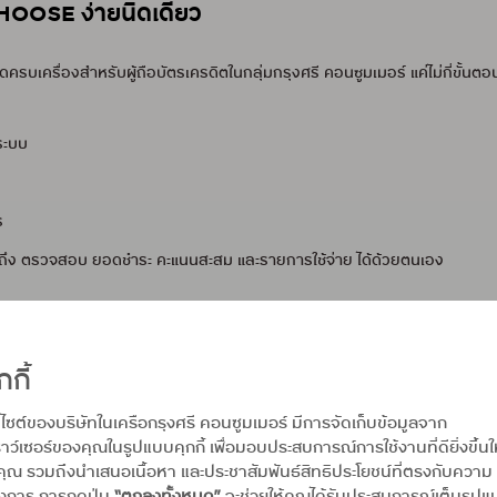
CHOOSE ง่ายนิดเดียว
บเครื่องสำหรับผู้ถือบัตรเครดิตในกลุ่มกรุงศรี คอนซูมเมอร์ แค่ไม่กี่ขั้นตอน 
ระบบ
ร
ถึง ตรวจสอบ ยอดชำระ คะแนนสะสม และรายการใช้จ่าย ได้ด้วยตนเอง
ัย
กกี้
MANAGE
ได้เลย อย่าลืมเช็กก่อนทำรายการ ว่ามีการจำกัดไว้หรือเปล่า จะได้ไม่
บไซต์ของบริษัทในเครือกรุงศรี คอนซูมเมอร์ มีการจัดเก็บข้อมูลจาก
นแอป UCHOOSE
าว์เซอร์ของคุณในรูปแบบคุกกี้ เพื่อมอบประสบการณ์การใช้งานที่ดียิ่งขึ้นใ
คุณ รวมถึงนำเสนอเนื้อหา และประชาสัมพันธ์สิทธิประโยชน์ที่ตรงกับความ