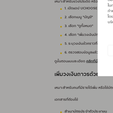
ต้
เหมาะสำหรับช่วงโปรเด็ด หรือเหตุฉุกเฉินที
ในก
1. เปิดแอป UCHOOSE
กำห
โดย
2. เลือกเมนู “บัญชี”
บริ
3. เลือก "ดูทั้งหมด"
4. เลือก "เพิ่มวงเงินบัตร"
5. ระบุวงเงินชั่วคราวที่ต้องการ
6. ตรวจสอบข้อมูลแล้วกด “ยืนยั
ดูขั้นตอนแบบละเอียด
คลิกที่นี่
เพิ่มวงเงินถาวรด้วยการส
เหมาะสำหรับคนที่มีรายได้เพิ่ม หรือใช้บั
เอกสารที่ต้องใช้
สำเนาบัตรประจำตัวประชาชน