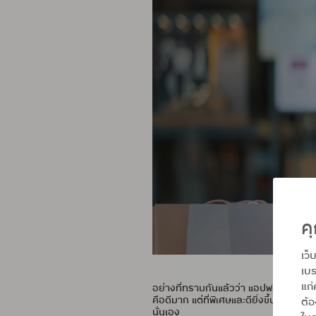
คุ
เว็
เบร
แก่
อย่างที่ทราบกันแล้วว่า แอปพลิเคชัน U
คือดีมาก แต่ที่พิเศษและดียิ่งขึ้นไปอีก 
ต้
นั่นเอง