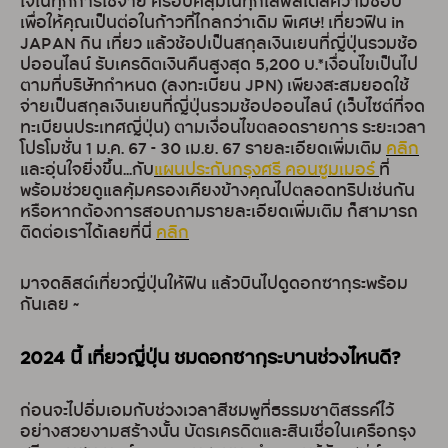
ใจในทุกการใช้จ่าย ครอบคลุมในทุกไลฟ์สไตล์ความชอบ
เพื่อให้คุณเป็นต่อในก้าวที่ไกลกว่าเดิม พิเศษ! เที่ยวฟิน in
JAPAN กิน เที่ยว แล้วช้อปเป็นสกุลเงินเยนที่ญี่ปุ่นรวมช้อ
ปออนไลน์ รับเครดิตเงินคืนสูงสุด 5,200 บ.*เงื่อนไขเป็นไป
ตามที่บริษัทกำหนด (ลงทะเบียน JPN) เพียงสะสมยอดใช้
จ่ายเป็นสกุลเงินเยนที่ญี่ปุ่นรวมช้อปออนไลน์ (เว็บไซต์ที่จด
ทะเบียนประเทศญี่ปุ่น) ตามเงื่อนไขตลอดรายการ ระยะเวลา
โปรโมชั่น 1 ม.ค. 67 - 30 เม.ย. 67 รายละเอียดเพิ่มเติม
คลิก
และอุ่นใจยิ่งขึ้น...กับ
แผนประกันกรุงศรี คอนซูมเมอร์
ที่
พร้อมช่วยดูแลคุ้มครองเคียงข้างคุณไปตลอดทริปเช่นกัน
หรือหากต้องการสอบถามรายละเอียดเพิ่มเติม ก็สามารถ
ติดต่อเราได้เลยที่นี่
คลิก
มาจดลิสต์เที่ยวญี่ปุ่นให้ฟิน แล้วบินไปดูดอกซากุระพร้อม
กันเลย ~
2024 นี้ เที่ยวญี่ปุ่น ชมดอกซากุระบานช่วงไหนดี?
ก่อนจะไปอิ่มเอมกับช่วงเวลาสีชมพูที่ธรรมชาติสรรค์ไว้
อย่างสวยงามสร้างนั้น บัตรเครดิตและสินเชื่อในเครือกรุง