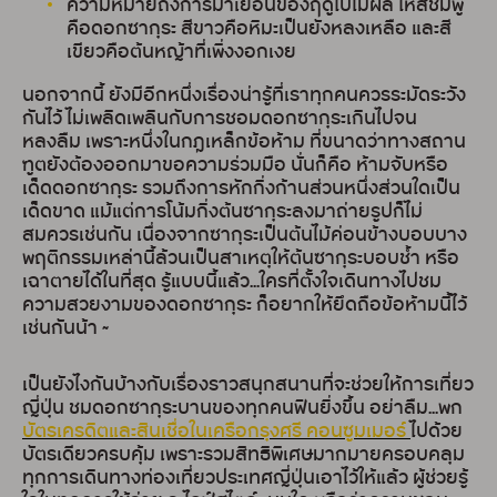
ความหมายถึงการมาเยือนของฤดูใบไม้ผลิ ให้สีชมพู
คือดอกซากุระ สีขาวคือหิมะเป็นยังหลงเหลือ และสี
เขียวคือต้นหญ้าที่เพิ่งงอกเงย
นอกจากนี้ ยังมีอีกหนึ่งเรื่องน่ารู้ที่เราทุกคนควรระมัดระวัง
กันไว้ ไม่เพลิดเพลินกับการชอมดอกซากุระเกินไปจน
หลงลืม เพราะหนึ่งในกฎเหล็กข้อห้าม ที่ขนาดว่าทางสถาน
ฑูตยังต้องออกมาขอความร่วมมือ นั่นก็คือ ห้ามจับหรือ
เด็ดดอกซากุระ รวมถึงการหักกิ่งก้านส่วนหนึ่งส่วนใดเป็น
เด็ดขาด แม้แต่การโน้มกิ่งต้นซากุระลงมาถ่ายรูปก็ไม่
สมควรเช่นกัน เนื่องจากซากุระเป็นต้นไม้ค่อนข้างบอบบาง
พฤติกรรมเหล่านี้ล้วนเป็นสาเหตุให้ต้นซากุระบอบช้ำ หรือ
เฉาตายได้ในที่สุด รู้แบบนี้แล้ว...ใครที่ตั้งใจเดินทางไปชม
ความสวยงามของดอกซากุระ ก็อยากให้ยึดถือข้อห้ามนี้ไว้
เช่นกันน้า ~
เป็นยังไงกันบ้างกับเรื่องราวสนุกสนานที่จะช่วยให้การเที่ยว
ญี่ปุ่น ชมดอกซากุระบานของทุกคนฟินยิ่งขึ้น อย่าลืม...พก
บัตรเครดิตและสินเชื่อในเครือกรุงศรี คอนซูมเมอร์
ไปด้วย
บัตรเดียวครบคุ้ม เพราะรวมสิทธิพิเศษมากมายครอบคลุม
ทุกการเดินทางท่องเที่ยวประเทศญี่ปุ่นเอาไว้ให้แล้ว ผู้ช่วยรู้