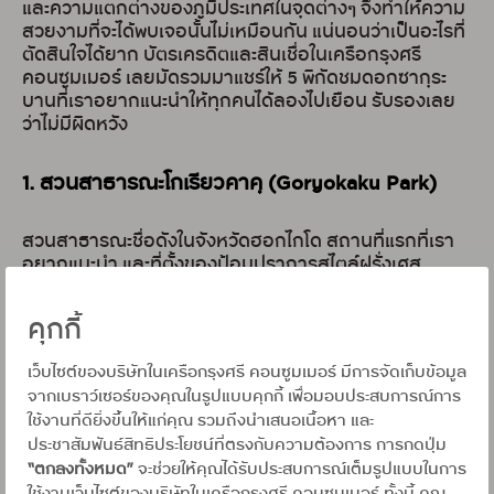
และความแตกต่างของภูมิประเทศในจุดต่างๆ จึงทำให้ความ
สวยงามที่จะได้พบเจอนั้นไม่เหมือนกัน แน่นอนว่าเป็นอะไรที่
ตัดสินใจได้ยาก บัตรเครดิตและสินเชื่อในเครือกรุงศรี
คอนซูมเมอร์ เลยมัดรวมมาแชร์ให้ 5 พิกัดชมดอกซากุระ
บานที่เราอยากแนะนำให้ทุกคนได้ลองไปเยือน รับรองเลย
ว่าไม่มีผิดหวัง
1. สวนสาธารณะโกเรียวคาคุ (Goryokaku Park)
สวนสาธารณะชื่อดังในจังหวัดฮอกไกโด สถานที่แรกที่เรา
อยากแนะนำ และที่ตั้งของป้อมปราการสไตล์ฝรั่งเศส
Goryokaku Tower (โกเรียวคาคุ ทาวเวอร์) ซึ่งเมื่อขึ้นไป
ทางด้านบนแล้ว จะมองลงมาเห็นสวนเป็นรูปดาว หนึ่งใน
คุกกี้
สถานที่ทางประวัติศาสตร์อายุยาวนานกว่า 150 ปี แน่นอน
ว่าในช่วงเทศกาลชมดอกไม้แบบนี้ ทุกคนจะได้มองเห็นภาพ
เว็บไซต์ของบริษัทในเครือกรุงศรี คอนซูมเมอร์ มีการจัดเก็บข้อมูล
ดอกซากุระแหล่งชมซากุระขึ้นชื่อกว่า 1,600 ต้นบานสะพรั่ง
จากเบราว์เซอร์ของคุณในรูปแบบคุกกี้ เพื่อมอบประสบการณ์การ
จากมุมสูง ที่สวยงามทอดยาวไปจนสุดสายตา เป็นสีชมพู
ใช้งานที่ดียิ่งขึ้นให้แก่คุณ รวมถึงนำเสนอเนื้อหา และ
ทั่วทุกมุมตลอดสวนกันเลยทีเดียว
ประชาสัมพันธ์สิทธิประโยชน์ที่ตรงกับความต้องการ การกดปุ่ม
“ตกลงทั้งหมด”
จะช่วยให้คุณได้รับประสบการณ์เต็มรูปแบบในการ
2. ถนนชิซึไนนิจุกเค็ง (Shizunai Nijukken Road)
ใช้งานเว็บไซต์ของบริษัทในเครือกรุงศรี คอนซูมเมอร์ ทั้งนี้ คุณ