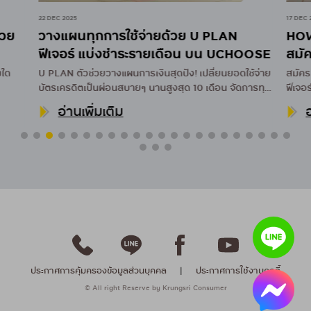
22 DEC 2025
17 DEC 
้วย
วางแผนทุกการใช้จ่ายด้วย U PLAN
HOW
ฟีเจอร์ แบ่งชำระรายเดือน บน UCHOOSE
สมัค
บใด
U PLAN ตัวช่วยวางแผนการเงินสุดปัง! เปลี่ยนยอดใช้จ่าย
สมัคร
บัตรเครดิตเป็นผ่อนสบายๆ นานสูงสุด 10 เดือน จัดการทุก
ฟีเจ
ค่าใช้จ่ายผ่านแอป UCHOOSE
อ่านเพิ่มเติม
อ
ประกาศการคุ้มครองข้อมูลส่วนบุคคล
|
ประกาศการใช้งานคุกกี้
© All right Reserve by Krungsri Consumer