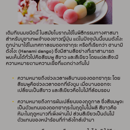
เดิมทีขนมชนิดนี้ ในสมัยโบราณใช้ในพิธีกรรมทางศาสนา
สำหรับบูชาเทพเจ้าของชาวญี่ปุ่น แต่ในปัจจุบันนี้ขนมดังโงะ
ถูกนำมาใช้ในเทศกาลชมดอกซากุระ หรือที่เรียกว่า ฮานามิ
ดังโงะ (Hanami dango) ซึ่งมีสามสีอย่างที่เราสามารถ
พบเห็นได้ทั่วไปคือสีชมพู สีขาว และสีเขียว โดยแต่ละสีจะมี
ความหมายตามความเชื่อที่แตกต่างกันไป
ความหมายถึงช่วงเวลาผลิบานของดอกซากุระ โดย
สีชมพูคือช่วงเวลาดอกที่ยังตูม เมื่อบานออกจะ
เปลี่ยนเป็นสีขาว และสีเขียวคือใบไม้ที่ล้อมรอบ
ความหมายถึงการผันเปลี่ยนของฤดูกาล ซึ่งสีชมพูจะ
เป็นตัวแทนของดอกซากุระในฤดูใบไม้ผลิ สีขาวคือ
หิมะในฤดูหนาวที่เพิ่งผ่านไป ส่วนสีเขียวเป็นต้นไม้
ตัวแทนของหน้าร้อนที่กำลังใกล้เข้ามา