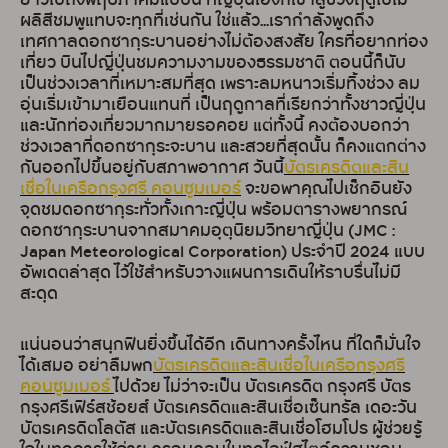
ยาวไปถึงพฤษภาคมแบบนี้ ที่ญี่ปุ่นเองก็เข้าสู่ช่วงฤดูใบไม้
ผลิสีชมพูแทบจะทุกที่เช่นกัน ใช่แล้ว...เรากำลังพูดถึง
เทศกาลดอกซากุระบานอย่างไม่ต้องสงสัย ใครที่อยากท่อง
เที่ยว บินไปญี่ปุ่นชมความงามของธรรมชาติ ตอนนี้ก็นับ
เป็นช่วงเวลาที่เหมาะสมที่สุด เพราะลมหนาวเริ่มทิ้งช่วง ลม
อุ่นเริ่มเข้ามาเยือนแทนที่ เป็นฤดูกาลที่เรียกว่าทั้งชาวญี่ปุ่น
และนักท่องเที่ยวมากมายรอคอย แต่ทั้งนี้ คงต้องบอกว่า
ช่วงเวลาที่ดอกซากุระจะบาน และสวยที่สุดนั้น ก็คงแตกต่าง
กันออกไปขึ้นอยู่กับสภาพอากาศ วันนี้
บัตรเครดิตและสิน
เชื่อในเครือกรุงศรี คอนซูมเมอร์
จะขอพาคุณไปเช็กอินยัง
จุดชมดอกซากุระทั่วทั้งเกาะญี่ปุ่น พร้อมตารางพยากรณ์
ดอกซากุระบานจากสมาคมอุตุนิยมวิทยาญี่ปุ่น (JMC :
Japan Meteorological Corporation) ประจำปี 2024 แบบ
อัพเดตล่าสุด ไว้ใช้สำหรับวางแผนการเดินให้ราบรื่นไม่มี
สะดุด
แน่นอนว่าสนุกฟินยิ่งขึ้นได้อีก เดินทางครั้งไหน ที่ใดก็มั่นใจ
ได้เสมอ อย่าลืมพก
บัตรเครดิตและสินเชื่อในเครือกรุงศรี
คอนซูมเมอร์
ไปด้วย ไม่ว่าจะเป็น บัตรเครดิต กรุงศรี บัตร
กรุงศรีเฟิร์สช้อยส์ บัตรเครดิตและสินเชื่อเซ็นทรัล เดอะวัน
บัตรเครดิตโลตัส และบัตรเครดิตและสินเชื่อโฮมโปร ผู้ช่วยรู้