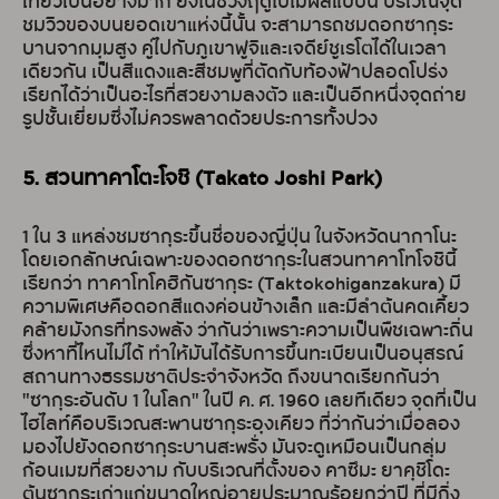
เที่ยวเป็นอย่างมาก ยิ่งในช่วงฤดูใบไม้ผลิแบบนี้ บริเวณจุด
ชมวิวของบนยอดเขาแห่งนี้นั้น จะสามารถชมดอกซากุระ
บานจากมุมสูง คู่ไปกับภูเขาฟูจิและเจดีย์ชูเรโตได้ในเวลา
เดียวกัน เป็นสีแดงและสีชมพูที่ตัดกับท้องฟ้าปลอดโปร่ง
เรียกได้ว่าเป็นอะไรที่สวยงามลงตัว และเป็นอีกหนึ่งจุดถ่าย
รูปชั้นเยี่ยมซึ่งไม่ควรพลาดด้วยประการทั้งปวง
5. สวนทาคาโตะโจชิ (Takato Joshi Park)
1 ใน 3 แหล่งชมซากุระขึ้นชื่อของญี่ปุ่น ในจังหวัดนากาโนะ
โดยเอกลักษณ์เฉพาะของดอกซากุระในสวนทาคาโทโจชินี้
เรียกว่า ทาคาโทโคฮิกันซากุระ (Taktokohiganzakura) มี
ความพิเศษคือดอกสีแดงค่อนข้างเล็ก และมีลำต้นคดเคี้ยว
คล้ายมังกรที่ทรงพลัง ว่ากันว่าเพราะความเป็นพืชเฉพาะถิ่น
ซึ่งหาที่ไหนไม่ได้ ทำให้มันได้รับการขึ้นทะเบียนเป็นอนุสรณ์
สถานทางธรรมชาติประจำจังหวัด ถึงขนาดเรียกกันว่า
"ซากุระอันดับ 1 ในโลก" ในปี ค. ศ. 1960 เลยทีเดียว จุดที่เป็น
ไฮไลท์คือบริเวณสะพานซากุระอุงเคียว ที่ว่ากันว่าเมื่อลอง
มองไปยังดอกซากุระบานสะพรั่ง มันจะดูเหมือนเป็นกลุ่ม
ก้อนเมฆที่สวยงาม กับบริเวณที่ตั้งของ คาซึมะ ยาคุชิโดะ
ต้นซากุระเก่าแก่ขนาดใหญ่อายุประมาณร้อยกว่าปี ที่มีกิ่ง