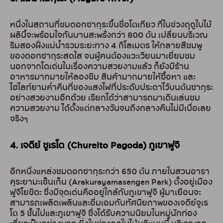
หนึ่งในสถานที่ชมดอกซากุระขึ้นชื่อโตเกียว ที่ในช่วงฤดูใบไม้
ผลินี้จะพร้อมใจกันบานสะพรั่งกว่า 800 ต้น เปลี่ยนบริเวณ
ริมสองฝั่งแม่น้ำรวมระยะทาง 4 กิโลเมตร ให้กลายสีชมพู
ของดอกซากุระสดใส จนผู้คนต้องแวะเวียนมาเยี่ยมชม
นอกจากโดเด่นในเรื่องความสวยงามแล้ว ก็ยังมีร้าน
อาหารมากมายให้ลองชิม สินค้ามากมายให้ซื้อหา และ
ไฮไลท์ยามค่ำคืนที่ของแสงไฟที่ประดับประดาไว้บนต้นซากุระ
อย่างสวยงามอีกด้วย เรียกได้ว่าสามารถมาเดินเล่นชม
ความสวยงาม ได้ตั้งแต่กลางวันจนถึงกลางคืนไม่มีเบื่อเลย
จริงๆ
4. เจดีย์ ชูเรโต (Chureito Pagoda) ภูเขาฟูจิ
อีกหนึ่งแหล่งชมดอกซากุระกว่า 650 ต้น ภายในสวนอารา
คุระยามะเซ็นเก็น (Arakurayamasengen Park) ตั้งอยู่เมือง
ฟูจิโยชิดะ ซึ่งมีจุดเด่นคืออยู่ใกล้กับภูเขาฟูจิ ผู้มาเยือนจะ
สามารถเพลิดเพลินและอิ่มเอมกับทัศนียภาพของเจดีย์จูเร
โต 5 ชั้นไปและภูเขาฟูจิ ซึ่งได้รับความนิยมในหมู่นักท่อง