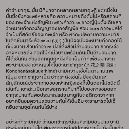
คำว่า ซากุระ นั้น มีที่มาจากหลากหลายทฤษฎี แต่หนึ่งใน
นั้นซึ่งยังคงแพร่หลายคือ ความหมายถึงต้นไม้หรือสถานที่
ของเทพเจ้าแห่งธัญพืช เพราะคำว่า sa ชาวญี่ปุ่นดั้งเดิมเล่า
ว่าหมายถึงดวงวิญญาณของธัญพืช ส่วน kura อาจแปลได้
ว่าเป็นที่สถิตย์ของเทพเจ้า หรือ หากแปลตามความหมาย
ในดิกชันนารีแล้ว saku (咲く) ในปัจจุบันจะหมายถึงดอกไม้
ที่เบ่งบาน ส่วนคำว่า ra บ่งชี้ถึงสิ่งมีจำนวนมาก ซากุระจึง
อาจหมายถึง ดอกไม้ที่เบ่งบานพร้อมกันเป็นจำนวนมาก
ก็ได้เช่นกัน ส่วนอีกทฤษฎีหนึ่งคือ เป็นคำที่เพี้ยนมาจาก
พระนามของ เจ้าหญิงโคโนฮานาซากูยะ (木花之開耶姫 :
Konohanasakuya-hime) ตามความเชื่อในตำนานเทพ
ญี่ปุ่น จาก ซากูยะ เป็น ซากุระ ดังเช่นในปัจจุบัน และ
สัญลักษณ์ประจำกายของเจ้าหญิงเองก็เป็นดอกไม้ชนิดนี้
เช่นกัน เอาล่ะ...เมื่อเราพอทราบที่มาที่ไปของการชมดอก
ซากุระบานกันพอประมาณแล้ว มาดูกันต่อดีกว่าว่าหาก
อยากชื่นชมความสวยงามกันให้เต็มอิ่ม จะสามารถไปเช็
กอินตามจุดไหนกันได้บ้าง
อย่างที่ทราบกันดี ว่าดอกซากุระนั้นมีความบอบบาง บาน
สะพรั่งอยู่บนต้นได้เพียงราวๆ หนึ่งสัปดาห์เท่านั้น ดังนั้นแล้ว