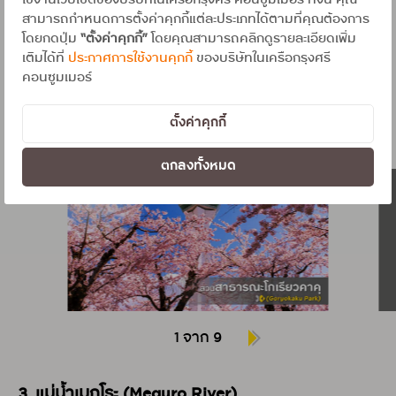
สามารถกำหนดการตั้งค่าคุกกี้แต่ละประเภทได้ตามที่คุณต้องการ
โดยกดปุ่ม
“ตั้งค่าคุกกี้”
โดยคุณสามารถคลิกดูรายละเอียดเพิ่ม
ถนนสายนี้ได้รับเลือกให้เป็น "มรดกแห่งฮอกไกโด" เพราะ
เติมได้ที่
ประกาศการใช้งานคุกกี้
ของบริษัทในเครือกรุงศรี
ทั้งสองฟากฝั่งตลอดะยะทางตรงยาวกว่า 7 กม. นี้มีดอก
ซากุระบานชมพูกว่า 3,000 ต้นบานสะพรั่งเรียงรายให้มอง
คอนซูมเมอร์
ไปตลอดไม่มีเบื่อ อีกหนึ่งแหล่งท่องเที่ยวช่วงชมดอกไม้ที่
ควรไปเยือนสักครั้งในช่วงต้นเดือนถึงกลางเดือน
ตั้งค่าคุกกี้
พฤษภาคมนี้
ตกลงทั้งหมด
1 จาก 9
3. แม่น้ำเมกุโระ (Meguro River)