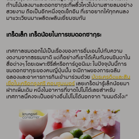
ก้านโน้มลงมาและดอกซากุระที่พลิ้วไหวไปตามสายลมอย่าง
สวยงาม ถือเป็นอีกหนึ่งจุดเช็กอิน ที่เราอยากให้ทุกคนลง
มาแวะเวียนมาเพลิดเพลินเยี่ยมชมกัน
เกร็ดเล็ก เกร็ดน้อยในการชมดอกซากุระ
เทศกาลชมดอกไม้เป็นเรื่องของการอิ่มเอมไปกับความ
งดงามจากธรรมชาติ แต่ก็อย่างที่เราได้เห็นกันจนชินตาใน
สื่อต่างๆ โดยเฉพาะซีรี่ส์หรือการ์ตูอนิเมะ ในปัจจุบันนี้การ
ชมดอกซากุระของคนญี่ปุ่นนั้น จะมีภาพของการเฉลิม
ฉลองและอาหารการกินเข้ามาร่วมด้วย
บัตรเครดิตและสิน
เชื่อในเครือกรุงศรี คอนซูมเมอร์
เลยเกร็ดน่ารู้เล็กน้อยมา
ฝากเพิ่มเติม หนึ่งในอาหารที่ขาดไปไม่ได้เลยสำหรับ
เทศกาลนี้คงจะเป็นอย่างอื่นไปไม่ได้นอกจาก “ขนมดังโงะ”