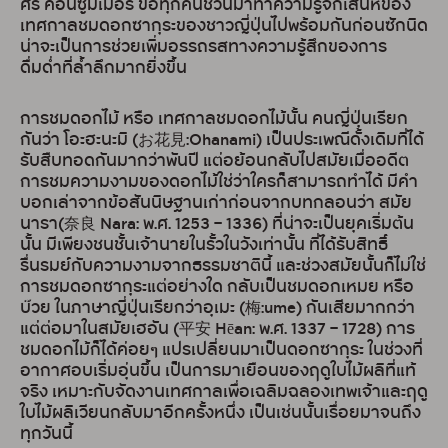
ศรี คอนซูมเมอร์ ขอทุกคนชวนมาทำความรู้จักเสน่ห์ของ
เทศกาลชมดอกซากุระของชาวญี่ปุ่นไปพร้อมกันก่อนซักนิด
น่าจะเป็นการช่วยเพิ่มอรรถรสทางความรู้สึกของการ
ดื่มด่ำที่ล้ำลึกมากยิ่งขึ้น
การชมดอกไม้ หรือ เทศกาลชมดอกไม้นั้น คนญี่ปุ่นเรียก
กันว่า โอะฮะนะมิ (お花見:Ohanami) เป็นประเพณีดั้งเดิมที่ได้
รับสืบทอดกันมากว่าพันปี แต่อย้อนกลับไปสมัยเมื่ออดีต
การชมความงามของดอกไม้ใช่ว่าใครก็สามารถทำได้ มีคำ
บอกเล่าจากข้อสันนิษฐานเก่าก่อนจากบทกลอนว่า สมัย
นารา(奈良 Nara: พ.ศ. 1253 – 1336) ที่น่าจะเป็นยุคเริ่มต้น
นั้น มีเพียงชนชั้นเจ้านายในรั้วในวังเท่านั้น ที่ได้รับสิทธิ์
รื่นรมย์กับความงามจากธรรมชาตินี้ และช่วงสมัยนั้นก็ไม่ใช่
การชมดอกซากุระแต่อย่างใด กลับเป็นชมดอกเหมย หรือ
บ๊วย ในภาษาญี่ปุ่นเรียกว่าอุเมะ (梅:ume) กันเสียมากกว่า
แต่ต่อมาในสมัยเฮอัน (平安 Hēan: พ.ศ. 1337 – 1728) การ
ชมดอกไม้ก็ได้ค่อยๆ แปรเปลี่ยนมาเป็นดอกซากุระ ในช่วงที่
อากาศอบเริ่มอุ่นขึ้น เป็นการมาเยือนของฤดูใบไม้ผลิที่แท้
จริง เหมาะกับจัดงานเทศกาลเพื่อเฉลิมฉลองเทพเจ้าและฤดู
ใบไม้ผลิเวียนกลับมาอีกครั้งหนึ่ง เป็นเช่นนั้นเรื่อยมาจนถึง
ทุกวันนี้