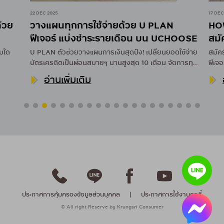
22 DEC 2025
17 DEC 
้วย
วางแผนทุกการใช้จ่ายด้วย U PLAN
HOW
ฟีเจอร์ แบ่งชำระรายเดือน บน UCHOOSE
สมัค
บใด
U PLAN ตัวช่วยวางแผนการเงินสุดปัง! เปลี่ยนยอดใช้จ่าย
สมัคร
บัตรเครดิตเป็นผ่อนสบายๆ นานสูงสุด 10 เดือน จัดการทุก
ฟีเจ
ค่าใช้จ่ายผ่านแอป UCHOOSE
อ่านเพิ่มเติม
อ
ประกาศการคุ้มครองข้อมูลส่วนบุคคล
|
ประกาศการใช้งานคุกกี้
© All right Reserve by Krungsri Consumer