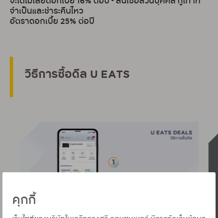
จะได้ไม่เสียดอกเบี้ย 16% ต่อปี
- สินเชื่อส่วนบุคคล กู้เท่าที่
จำเป็นและชำระคืนไหว
อัตราดอกเบี้ย 25% ต่อปี
วิธีการซื้อดีล U EATS
คุกกี้