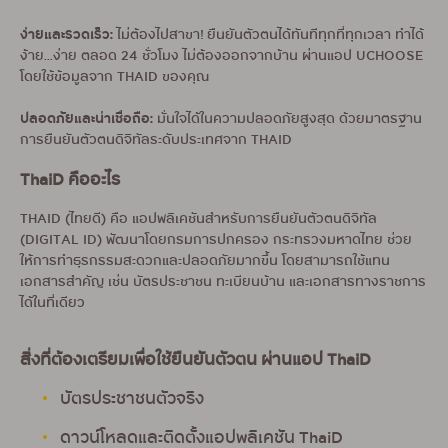
ง่ายและรวดเร็ว:
ไม่ต้องไปสาขา! ยืนยันตัวตนได้ทันทีทุกที่ทุกเวลา ทำได้
ง้าย...ง่าย ตลอด 24 ชั่วโมง ไม่ต้องออกจากบ้าน ผ่านแอป UCHOOSE
โดยใช้ข้อมูลจาก THAID ของคุณ
ปลอดภัยและน่าเชื่อถือ:
มั่นใจได้ในความปลอดภัยสูงสุด ด้วยมาตรฐาน
การยืนยันตัวตนดิจิทัลระดับประเทศจาก THAID
ThaiD คืออะไร
THAID (ไทยดี) คือ แอปพลิเคชันสำหรับการยืนยันตัวตนดิจิทัล
(DIGITAL ID) พัฒนาโดยกรมการปกครอง กระทรวงมหาดไทย ช่วย
ให้การทำธุรกรรมสะดวกและปลอดภัยมากขึ้น โดยสามารถใช้แทน
เอกสารสำคัญ เช่น บัตรประชาชน ทะเบียนบ้าน และเอกสารทางราชการ
ได้ในที่เดียว
สิ่งที่ต้องเตรียมเพื่อใช้ยืนยันตัวตน ผ่านแอป ThaiD
บัตรประชาชนตัวจริง
ดาวน์โหลดและติดตั้งแอปพลิเคชัน ThaiD