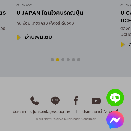
01 JAN 0001
01 JAN 
U JAPAN โดนใจคนรักญี่ปุ่น
ัตร
U C
UC
กิน ช้อป เที่ยวครบ ฟีเจอร์เดียวจบ
อร์
ต้องก
UCHOO
อ่านเพิ่มเติม
เต็ม 
อ
ประกาศการคุ้มครองข้อมูลส่วนบุคคล
|
ประกาศการใช้งานคุกกี้
© All right Reserve by Krungsri Consumer