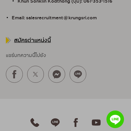
Khun Sonklin Kodthong (บุ๋ม): 061-353-1516
Email: salesrecruitment@krungsri.com
สมัครตำแหน่งนี้
แชร์บทความนี้ไปยัง