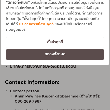
วุฒิการศึกษา : ม.6 /ปวช - ปริญญาตรี
“ตกลงทั้งหมด”
จะช่วยให้คุณได้รับประสบการณ์เต็มรูปแบบในการ
ใช้งานเว็บไซต์ของบริษัทในเครือกรุงศรี คอนซูมเมอร์ ทั้งนี้ คุณ
หากมีประสบการณ์ด้านการขาย หรือมีความรู้ด้านสิน
สามารถกำหนดการตั้งค่าคุกกี้แต่ละประเภทได้ตามที่คุณต้องการ
เชื่อ, บัตรเครดิต, ประกันภัยและประกันชีวิตมา จะได้รับ
โดยกดปุ่ม
“ตั้งค่าคุกกี้”
โดยคุณสามารถคลิกดูรายละเอียดเพิ่ม
พิจารณาเป็นพิเศษ
เติมได้ที่
ประกาศการใช้งานคุกกี้
ของบริษัทในเครือกรุงศรี
คอนซูมเมอร์
มีทัศนคติที่ดี มีใจรักงานบริการ มีวินัย ตรงต่อเวลา และ
มีทักษะในการสื่อสาร สามารถเจรจาต่อรอง แก้ไข
ปัญหาได้ดี
ตั้งค่าคุกกี้
สามารถทำงาน ออกบูท จัดกิจกรรมทางการตลาดนอก
ตกลงทั้งหมด
สาขาได้
มีทักษะการใช้งานคอมพิวเตอร์เบื้องต้น
Contact Information:
Contact person
Khun Pawinee Kajornkittibaramee (อ๊าฟเตอร์):
080-269-7987