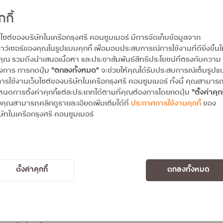
ั้งตรวจสอบเอกสาร ให้คำปรึกษา และคำแนะนำลูกค้าได้
กกี้
การสมัครบัตร ฯ
บไซต์ของบริษัทในเครือกรุงศรี คอนซูมเมอร์ มีการจัดเก็บข้อมูลจาก
กรรมสนับสนุนการขายของสาขาได้
าว์เซอร์ของคุณในรูปแบบคุกกี้ เพื่อมอบประสบการณ์การใช้งานที่ดียิ่งขึ้นใ
าขา เพื่อให้บรรลุเป้าหมายในการทำงานร่วมกัน
คุณ รวมถึงนำเสนอเนื้อหา และประชาสัมพันธ์สิทธิประโยชน์ที่ตรงกับความ
องการ การกดปุ่ม
“ตกลงทั้งหมด”
จะช่วยให้คุณได้รับประสบการณ์เต็มรูป
ารใช้งานเว็บไซต์ของบริษัทในเครือกรุงศรี คอนซูมเมอร์ ทั้งนี้ คุณสามาร
นดการตั้งค่าคุกกี้แต่ละประเภทได้ตามที่คุณต้องการโดยกดปุ่ม
“ตั้งค่าคุกก
ตรี
คุณสามารถคลิกดูรายละเอียดเพิ่มเติมได้ที่
ประกาศการใช้งานคุกกี้
ของ
ษัทในเครือกรุงศรี คอนซูมเมอร์
ามรู้ด้านสินเชื่อ, บัตรเครดิต, ประกันภัยและประกันชีวิตมา จะได้รับพิจารณา
วินัย ตรงต่อเวลา และมีทักษะในการสื่อสาร สามารถเจรจาต่อรอง แก้ไขปัญหาได้ดี
มทางการตลาดนอกสาขาได้
ตั้งค่าคุกกี้
ตกลงทั้งหมด
้น