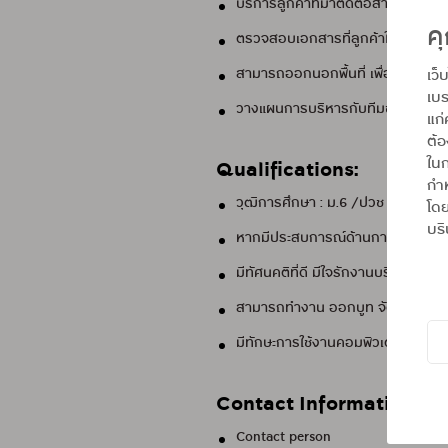
บริการลูกค้าที่มาติดต่อสาขา รวมท
คุ
ตรวจสอบเอกสารที่ลูกค้าใช้ประกอบ
เว็
สามารถออกนอกพื้นที่ เพื่อจัดกิจ
เบร
วางแผนการบริหารกับทีมขาย ภายในส
แก่
ต้
ในก
Qualifications:
กำห
วุฒิการศึกษา : ม.6 /ปวช - ปริญญา
โดย
บริ
หากมีประสบการณ์ด้านการขาย หรือมีคว
มีทัศนคติที่ดี มีใจรักงานบริการ มี
สามารถทำงาน ออกบูท จัดกิจกรร
มีทักษะการใช้งานคอมพิวเตอร์เบื้องต
Contact Information:
Contact person