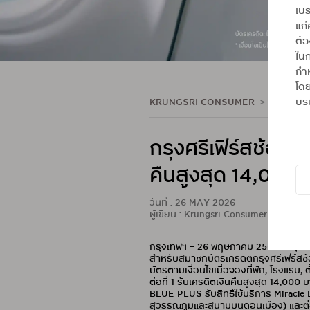
เบร
แก่
ต้
ในก
กำห
โดย
บริ
KRUNGSRI CONSUMER
ข่าวประชา
กรุงศรีเฟิร์สช้อยส์
คืนสูงสุด 14,000
วันที่ : 26 MAY 2026
ผู้เขียน : Krungsri Consumer
กรุงเทพฯ – 26 พฤษภาคม 2569 : กรุงศรีเ
สำหรับสมาชิกบัตรเครดิตกรุงศรีเฟิร์สช้อ
บัตรตามเงื่อนไขเมื่อจองที่พัก, โรงแรม,
ต่อที่ 1 รับเครดิตเงินคืนสูงสุด 14,00
BLUE PLUS รับสิทธิ์ใช้บริการ Miracle L
สุวรรณภูมิและสนามบินดอนเมือง) และต่อ