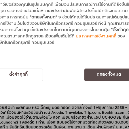
าว์เซอร์ของคุณในรูปแบบคุกกี้ เพื่อมอบประสบการณ์การใช้งานที่ดียิ่งขึ้นใ
คุณ รวมถึงนำเสนอเนื้อหา และประชาสัมพันธ์สิทธิประโยชน์ที่ตรงกับความ
องการ การกดปุ่ม
“ตกลงทั้งหมด”
จะช่วยให้คุณได้รับประสบการณ์เต็มรูป
ารใช้งานเว็บไซต์ของบริษัทในเครือกรุงศรี คอนซูมเมอร์ ทั้งนี้ คุณสามาร
นดการตั้งค่าคุกกี้แต่ละประเภทได้ตามที่คุณต้องการโดยกดปุ่ม
“ตั้งค่าคุกก
คุณสามารถคลิกดูรายละเอียดเพิ่มเติมได้ที่
ประกาศการใช้งานคุกกี้
ของ
ษัทในเครือกรุงศรี คอนซูมเมอร์
สัมพันธ์
PR NEWS
PR NEWS
กรุงศรีเฟิร์สช้อยส์ ชวนเที่ยวสุดคุ้ม
 ชวนเที่ยวสุดคุ้ม รับเครดิตเงิน
 บาท
ตั้งค่าคุกกี้
ตกลงทั้งหมด
ฟิร์สช้อยส์จัดโปรโมชันเอาใจสายเที่ยว “ครบจบคุ้ม! ทริปเที่ยวในโปรเดียว” 
ยส์ วีซ่า แพลทินัม หรือเอ็กซ์ยู บัตรเครดิต ดิจิทัล ตั้งแต่ 1 พฤษภาคม 2569 –
 ตั๋วเครื่องบินผ่านแอปชั้นนำ เช่น Agoda, Traveloka, Trip.com, Booking.com, G
0 บาท เมื่อมียอดใช้จ่ายตามเงื่อนไข ลงทะเบียนครั้งเดียวผ่านแอป UCHOOSE ค้น
ounge ฟรี 1 ครั้งต่อ 1 ท่าน เมื่อสะสมยอดใช้จ่ายหมวดท่องเที่ยวครบ 30,000 บ
ที่ 3 รับสิทธิ์เปลี่ยนยอดรูดเต็มเป็นผ่อน 0% นาน 3 เดือน ผ่านฟีเจอร์ U 