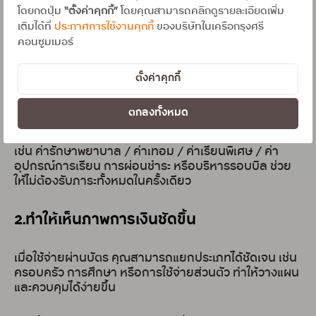
ของชีวิต
โดยกดปุ่ม
“ตั้งค่าคุกกี้”
โดยคุณสามารถคลิกดูรายละเอียดเพิ่ม
เติมได้ที่
ประกาศการใช้งานคุกกี้
ของบริษัทในเครือกรุงศรี
คอนซูมเมอร์
ในมุมมองหนึ่ง บัตรเครดิตอาจเป็นเรื่องของการใช้จ่าย แต่
ในอีกมุมหนึ่ง…มันคือ “เครื่องมือช่วยบริหารชีวิต” โดย
เฉพาะในวันที่เราต้องดูแลหลายด้านพร้อมกัน
ตั้งค่าคุกกี้
1.ช่วยกระจายภาระค่าใช้จ่ายก้อนใหญ่
ตกลงทั้งหมด
เช่น ค่ารักษาพยาบาล / ค่าเทอม / ค่าเรียนพิเศษ / ค่า
อุปกรณ์การเรียน การผ่อนชำระ หรือบริหารรอบบิล ช่วย
ให้ไม่ต้องรับภาระทั้งหมดในครั้งเดียว
2.ทำให้เห็นภาพการเงินชัดขึ้น
เมื่อใช้จ่ายผ่านบัตร คุณสามารถแยกประเภทได้ชัดเจน เช่น
ครอบครัว การศึกษา หรือการใช้จ่ายส่วนตัว ทำให้วางแผน
และควบคุมได้ง่ายขึ้น