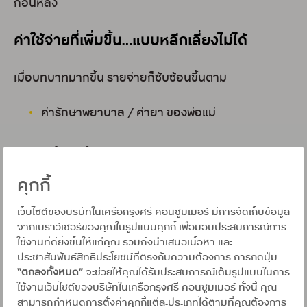
ก่อนหลัง
ค่าใช้จ่ายที่เพิ่มขึ้น…แบบหลีกเลี่ยงไม่ได้
เมื่อบทบาทมากขึ้น รายจ่ายก็ซับซ้อนขึ้นตาม
ค่ารักษาพยาบาล / ค่ายา ของพ่อแม่
ค่าใช้จ่ายในบ้าน
คุกกี้
ค่าเล่าเรียน / กิจกรรม / อนาคตของลูกหลาน
เว็บไซต์ของบริษัทในเครือกรุงศรี คอนซูมเมอร์ มีการจัดเก็บข้อมูล
จากเบราว์เซอร์ของคุณในรูปแบบคุกกี้ เพื่อมอบประสบการณ์การ
สิ่งที่ท้าทายไม่ใช่แค่ “จ่ายไหวไหม” แต่คือ “จัดการยังไงให้ไม่
ใช้งานที่ดียิ่งขึ้นให้แก่คุณ รวมถึงนำเสนอเนื้อหา และ
กระทบอนาคต”
ประชาสัมพันธ์สิทธิประโยชน์ที่ตรงกับความต้องการ การกดปุ่ม
“ตกลงทั้งหมด”
จะช่วยให้คุณได้รับประสบการณ์เต็มรูปแบบในการ
บัตรเครดิต…กับบทบาทที่มากขึ้น
ใช้งานเว็บไซต์ของบริษัทในเครือกรุงศรี คอนซูมเมอร์ ทั้งนี้ คุณ
สามารถกำหนดการตั้งค่าคุกกี้แต่ละประเภทได้ตามที่คุณต้องการ