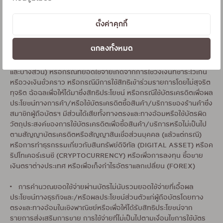
• บริษัทฯ จะงด/ระงับการให้สิทธิประโยชน์ หรือเรียกคืนสิทธิประโยชน์
ตั้งค่าคุกกี้
(รวมทั้งคะแนนสะสม) หรือเรียกเก็บเงินจากบัญชีบัตรเครดิตของสมาชิ
กบัตรฯ ตามมูลค่าของสิทธิประโยชน์ที่สมาชิกบัตรฯ ได้รับ ในกรณีที่มี
ตกลงทั้งหมด
การให้สิทธิประโยชน์ไปโดยผิดหลง หรือกรณีที่สมาชิกบัตรฯ ยกเลิก/
ปฏิเสธรายการหรือการชำระเงินในภายหลัง (แบบเต็มจำนวนทั้งหมด
และบางส่วน) หรือกรณีที่ยอดใช้จ่ายเกิดจากการใช้วงเงินที่ชำระไว้เกิน
หรือวงเงินชั่วคราว หรือกรณีมีการใช้สิทธิเข้าร่วมรายการโดยไม่สุจริต
ทุจริต ฉ้อฉลเพื่อให้ได้มาซึ่งสิทธิประโยชน์ หรือกรณีใช้บัตรเครดิตเพื่อผล
ประโยชน์ทางการค้า/หรือใช้บัตรเครดิตซื้อสินค้า/บริการของร้านค้าซึ่ง
สมาชิกผู้ถือบัตรฯ มีส่วนได้เสียทั้งทางตรงและทางอ้อมหรือใช้บัตรผิด
วัตถุประสงค์ของการใช้บัตรเครดิตเพื่อซื้อสินค้า/บริการหรือไม่เป็นไป
ตามสัญญาบัตรเครดิตหรือสัญญาสินเชื่อส่วนบุคคล (แล้วแต่กรณี)
หรือการทำธุรกรรมเกี่ยวกับสินทรัพย์ดิจิทัล (DIGITAL ASSET) หรือค
ริปโทเคอร์เรนซี (CRYPTOCURRENCY) หรือเพื่อการลงทุน ซื้อขาย
เงินตราต่างประเทศ หรือเพื่อเก็งกำไรอัตราแลกเปลี่ยน (FOREX)
• การคำนวณยอดใช้จ่ายผ่านบัตรไม่นับรวมยอดใช้จ่ายที่เอื้อผล
ประโยชน์ทางธุรกิจและ/หรือผลประโยชน์ส่วนตัวแก่ผู้ถือบัตรโดยทาง
ตรงและทางอ้อมในเชิงพาณิชย์หรือเพื่อให้ได้รับสิทธิประโยชน์จาก
รายการส่งเสริมการขาย การใช้จ่ายที่ไม่เป็นไปตามเงื่อนไขการใช้บัตร