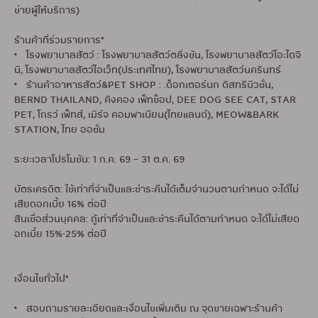
ข่ายผู้ให้บริการ)
ร้านค้าที่ร่วมรายการ*
• โรงพยาบาลสัตว์ : โรงพยาบาลสัตว์ตลิ่งชัน, โรงพยาบาลสัตว์โอะไดจิ
นิ, โรงพยาบาลสัตว์ไอเว็ท(ประเทศไทย), โรงพยาบาลสัตว์นครินทร์
• ร้านค้าอาหารสัตว์&PET SHOP : .ด็อกเตอร์นก ดิสทริบิวชั่น,
BERND THAILAND, คิงคอง เพ็ทช็อป, DEE DOG SEE CAT, STAR
PET, โกรว์ เพ็ทส์, เมิร์จ คอมพาเนียน(ไทยแลนด์), MEOW&BARK
STATION, ไทย ออซั่ม
ระยะเวลาโปรโมชัน: 1 ก.ค. 69 – 31 ต.ค. 69
บัตรเครดิต: ใช้เท่าที่จำเป็นและชำระคืนได้เต็มจำนวนตามกำหนด จะได้ไม่
เสียดอกเบี้ย 16% ต่อปี
สินเชื่อส่วนบุคคล: กู้เท่าที่จำเป็นและชำระคืนได้ตามกำหนด จะได้ไม่เสียด
อกเบี้ย 15%-25% ต่อปี
เงื่อนไขทั่วไป*
• สอบถามรายละเอียดและเงื่อนไขเพิ่มเติม ณ จุดขายเฉพาะร้านค้า