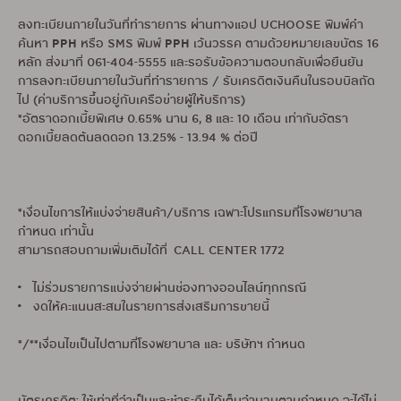
ลงทะเบียนภายในวันที่ทำรายการ ผ่านทางแอป UCHOOSE พิมพ์คำ
PPH
PPH
ค้นหา
หรือ SMS พิมพ์
เว้นวรรค ตามด้วยหมายเลขบัตร 16
หลัก ส่งมาที่ 061-404-5555 และรอรับข้อความตอบกลับเพื่อยืนยัน
การลงทะเบียนภายในวันที่ทำรายการ / รับเครดิตเงินคืนในรอบบิลถัด
ไป (ค่าบริการขึ้นอยู่กับเครือข่ายผู้ให้บริการ)
*อัตราดอกเบี้ยพิเศษ 0.65% นาน 6, 8 และ 10 เดือน เท่ากับอัตรา
ดอกเบี้ยลดต้นลดดอก 13.25% - 13.94 % ต่อปี
*เงื่อนไขการให้แบ่งจ่ายสินค้า/บริการ เฉพาะโปรแกรมที่โรงพยาบาล
กำหนด เท่านั้น
สามารถสอบถามเพิ่มเติมได้ที่ CALL CENTER 1772
• ไม่ร่วมรายการแบ่งจ่ายผ่านช่องทางออนไลน์ทุกกรณี
• งดให้คะแนนสะสมในรายการส่งเสริมการขายนี้
*/**เงื่อนไขเป็นไปตามที่โรงพยาบาล และ บริษัทฯ กำหนด