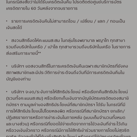
ในกรณีสงสัยว่าไม่ได้รับเครดิตเงินคืน โปรดติดต่อศูนย์บริการบัตร
เครดิตภายใน 60 วันหลังจากจบรายการ
• รายการเครดิตเงินคืนไม่สามารถโอน / เปลี่ยน / แลก / ทอนเป็น
เงินสดได้
• สงวนสิทธิ์งดให้คะแนนสะสม ในกลุ่มโรงพยาบาล พญาไท ทุกสาขา
รวมถึงบริษัทในเครือ / เปาโล ทุกสาขารวมถึงบริษัทในเครือ ในรายการ
ส่งเสริมการขายนี้**
• บริษัทฯ ขอสงวนสิทธิ์ในการเครดิตเงินคืนเฉพาะสมาชิกบัตรที่ยังคง
สภาพสมาชิกและมีประวัติการชำระดีจนถึงวันที่มีการเครดิตเงินคืนใน
บัญชีของท่าน
• บริษัทฯ จะงด/ระงับการให้สิทธิประโยชน์ หรือเรียกคืนสิทธิประโยชน์
(รวมทั้งคะแนนสะสม) หรือเรียกเก็บเงินจากบัญชีบัตรเครดิตของสมาชิ
กบัตรฯ ตามมูลค่าของสิทธิประโยชน์ที่สมาชิกบัตรฯ ได้รับ ในกรณีที่มี
การให้สิทธิประโยชน์ไปโดยหลงผิด หรือกรณีที่สมาชิกบัตรฯ ยกเลิก/
ปฏิเสธรายการหรือการชำระเงินในภายหลัง (แบบเต็มจำนวนทั้งหมด
และบางส่วน) หรือกรณีที่ยอดใช้จ่ายเกิดจากการใช้วงเงินที่ชำระไว้เกิน
หรือวงเงินชั่วคราว หรือกรณีมีการใช้สิทธิเข้าร่วมรายการโดยไม่สุจริต