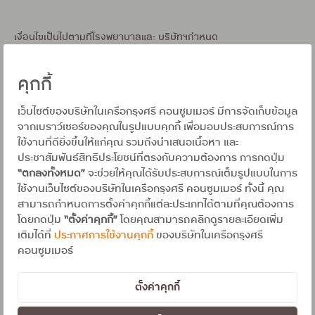
เงื่อนไขเป็นไปตามที่โรงพยาบาลและ บริษัทฯกำหนด
บัตรเครดิต: ใช้เท่าที่จำเป็นและชำระคืนได้เต็มจำนวนตามกำหนด จะได้ไม่
คุกกี้
เสียดอกเบี้ย 16% ต่อปี
สินเชื่อส่วนบุคคล: กู้เท่าที่จำเป็นและชำระคืนได้ตามกำหนดจะได้ไม่เสียด
เว็บไซต์ของบริษัทในเครือกรุงศรี คอนซูมเมอร์ มีการจัดเก็บข้อมูล
อกเบี้ย 15% - 25% ต่อปี
จากเบราว์เซอร์ของคุณในรูปแบบคุกกี้ เพื่อมอบประสบการณ์การ
ใช้งานที่ดียิ่งขึ้นให้แก่คุณ รวมถึงนำเสนอเนื้อหา และ
เงื่อนไขทั่วไป
ประชาสัมพันธ์สิทธิประโยชน์ที่ตรงกับความต้องการ การกดปุ่ม
• สอบถามรายละเอียดของสมนาคุณและเงื่อนไขเพิ่มเติมที่โรงพยาบาล
“ตกลงทั้งหมด”
จะช่วยให้คุณได้รับประสบการณ์เต็มรูปแบบในการ
ที่ใช้บริการ (เงื่อนไขการให้แบ่งจ่ายสินค้า/บริการ เป็นไปตามที่โรง
ใช้งานเว็บไซต์ของบริษัทในเครือกรุงศรี คอนซูมเมอร์ ทั้งนี้ คุณ
พยาบาลกำหนด)
สามารถกำหนดการตั้งค่าคุกกี้แต่ละประเภทได้ตามที่คุณต้องการ
โดยกดปุ่ม
“ตั้งค่าคุกกี้”
โดยคุณสามารถคลิกดูรายละเอียดเพิ่ม
• สิทธิพิเศษสำหรับสมาชิกบัตรฯ ที่ลงทะเบียนผ่านแอพพลิเคชั่น
เติมได้ที่
ประกาศการใช้งานคุกกี้
ของบริษัทในเครือกรุงศรี
UCHOOSE หรือผ่านทาง SMS และได้รับข้อความตอบกลับยืนยันการ
คอนซูมเมอร์
ลงทะเบียนถูกต้องภายในวันที่ทำรายการเท่านั้น ครั้งเดียวตลอด
รายการ
ตั้งค่าคุกกี้
• ยอดการแบ่งจ่ายแต่ละรายการไม่สามารถนำมาสะสมหรือรวมกันได้