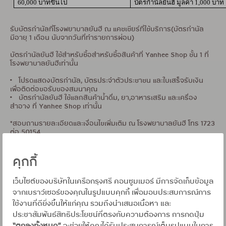
60,000 บาทขึ้นไป
บัตรกำนัลยันฮี มูลค่า
1,000 บาท
รับบัตรกำนัลที่โรงพยาบาลยันฮี ณ แคชเชียร์ที่ใช้บริการ(บัตรกำนัล
มีอายุ 1 เดือน นับจากวันที่ทำรายการผ่อน)
บัตรกำนัลยันฮี ใช้สำหรับซื้อสำหรับซื้อสินค้าที่ Yanhee Shop ชั้น 1 ที่
โรงพยาบาลยันฮีเท่านั้น
• โปรดแสดงบัตรกำนัล, บัตรประจำตัวประชาชน และใบเสร็จรับเงิน
เพื่อติดต่อขอรับของสมนาคุณ
• บัตรกำนัลยันฮี ใช้แลกสินค้าน้ำดื่ม, ยา,อาหารเสริม และเครื่อง
สำอาง ที่ Yanhee Shop เท่านั้น
*สอบถามรายละเอียดและเงื่อนไขเพิ่มเติม ณ โรงพยาบาลยันฮี โทร 1723
ต่อ 50154
เงื่อนไขเป็นไปตามที่โรงพยาบาล และ บริษัทฯกำหนด
คุกกี้
บัตรเครดิต: ใช้เท่าที่จำเป็นและชำระคืนได้เต็มจำนวนตามกำหนด จะได้ไม่
เว็บไซต์ของบริษัทในเครือกรุงศรี คอนซูมเมอร์ มีการจัดเก็บข้อมูล
เสียดอกเบี้ย 16% ต่อปี
จากเบราว์เซอร์ของคุณในรูปแบบคุกกี้ เพื่อมอบประสบการณ์การ
สินเชื่อส่วนบุคคล: กู้เท่าที่จำเป็นและชำระคืนได้ตามกำหนดจะได้ไม่เสียด
อกเบี้ย 15% - 25% ต่อปี
ใช้งานที่ดียิ่งขึ้นให้แก่คุณ รวมถึงนำเสนอเนื้อหา และ
ประชาสัมพันธ์สิทธิประโยชน์ที่ตรงกับความต้องการ การกดปุ่ม
เงื่อนไข :