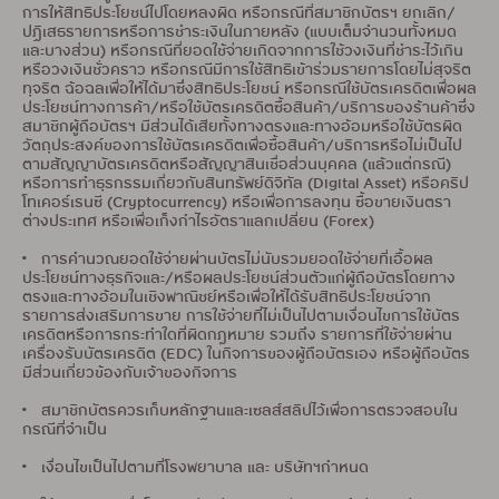
การให้สิทธิประโยชน์ไปโดยหลงผิด หรือกรณีที่สมาชิกบัตรฯ ยกเลิก/
ปฏิเสธรายการหรือการชำระเงินในภายหลัง (แบบเต็มจำนวนทั้งหมด
และบางส่วน) หรือกรณีที่ยอดใช้จ่ายเกิดจากการใช้วงเงินที่ชำระไว้เกิน
หรือวงเงินชั่วคราว หรือกรณีมีการใช้สิทธิเข้าร่วมรายการโดยไม่สุจริต
ทุจริต ฉ้อฉลเพื่อให้ได้มาซึ่งสิทธิประโยชน์ หรือกรณีใช้บัตรเครดิตเพื่อผล
ประโยชน์ทางการค้า/หรือใช้บัตรเครดิตซื้อสินค้า/บริการของร้านค้าซึ่ง
สมาชิกผู้ถือบัตรฯ มีส่วนได้เสียทั้งทางตรงและทางอ้อมหรือใช้บัตรผิด
วัตถุประสงค์ของการใช้บัตรเครดิตเพื่อซื้อสินค้า/บริการหรือไม่เป็นไป
ตามสัญญาบัตรเครดิตหรือสัญญาสินเชื่อส่วนบุคคล (แล้วแต่กรณี)
หรือการทำธุรกรรมเกี่ยวกับสินทรัพย์ดิจิทัล (Digital Asset) หรือคริป
โทเคอร์เรนซี (Cryptocurrency) หรือเพื่อการลงทุน ซื้อขายเงินตรา
ต่างประเทศ หรือเพื่อเก็งกำไรอัตราแลกเปลี่ยน (Forex)
• การคำนวณยอดใช้จ่ายผ่านบัตรไม่นับรวมยอดใช้จ่ายที่เอื้อผล
ประโยชน์ทางธุรกิจและ/หรือผลประโยชน์ส่วนตัวแก่ผู้ถือบัตรโดยทาง
ตรงและทางอ้อมในเชิงพาณิชย์หรือเพื่อให้ได้รับสิทธิประโยชน์จาก
รายการส่งเสริมการขาย การใช้จ่ายที่ไม่เป็นไปตามเงื่อนไขการใช้บัตร
เครดิตหรือการกระทำใดที่ผิดกฎหมาย รวมถึง รายการที่ใช้จ่ายผ่าน
เครื่องรับบัตรเครดิต (EDC) ในกิจการของผู้ถือบัตรเอง หรือผู้ถือบัตร
มีส่วนเกี่ยวข้องกับเจ้าของกิจการ
• สมาชิกบัตรควรเก็บหลักฐานและเซลส์สลิปไว้เพื่อการตรวจสอบใน
กรณีที่จำเป็น
• เงื่อนไขเป็นไปตามที่โรงพยาบาล และ บริษัทฯกำหนด