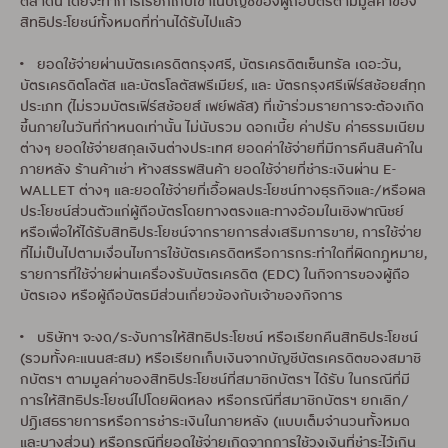
ตลาดนี้ โดยจะทำการเรียกเก็บเข้าในบัญชีของผู้ถือบัตรตามมูลค่าของ
สิทธิประโยชน์ทั้งหมดที่ท่านได้รับไปแล้ว
• ยอดใช้จ่ายผ่านบัตรเครดิตกรุงศรี, บัตรเครดิตเซ็นทรัล เดอะวัน,
บัตรเครดิตโลตัส และบัตรโลตัสพรีเมียร์, และ บัตรกรุงศรีเฟิร์สช้อยส์ทุก
ประเภท (ไม่รวมบัตรเฟิร์สช้อยส์ เพย์พลัส) ที่เข้าร่วมรายการจะต้องเกิด
ขึ้นภายในวันที่กำหนดเท่านั้น ไม่นับรวม ดอกเบี้ย ค่าปรับ ค่าธรรมเนียม
ต่างๆ ยอดใช้จ่ายสกุลเงินต่างประเทศ ยอดค่าใช้จ่ายที่มีการคืนสินค้าใน
ภายหลัง ร้านค้าเช่า ห้างสรรพสินค้า ยอดใช้จ่ายที่ชำระเงินผ่าน E-
WALLET ต่างๆ และยอดใช้จ่ายที่เอื้อผลประโยชน์ทางธุรกิจและ/หรือผล
ประโยชน์ส่วนตัวแก่ผู้ถือบัตรโดยทางตรงและทางอ้อมในเชิงพาณิชย์
หรือเพื่อให้ได้รับสิทธิประโยชน์จากรายการส่งเสริมการขาย, การใช้จ่าย
ที่ไม่เป็นไปตามเงื่อนไขการใช้บัตรเครดิตหรือการกระทำใดที่ผิดกฎหมาย,
รายการที่ใช้จ่ายผ่านเครื่องรับบัตรเครดิต (EDC) ในกิจการของผู้ถือ
บัตรเอง หรือผู้ถือบัตรมีส่วนเกี่ยวข้องกับเจ้าของกิจการ
• บริษัทฯ จะงด/ระงับการให้สิทธิประโยชน์ หรือเรียกคืนสิทธิประโยชน์
(รวมทั้งคะแนนสะสม) หรือเรียกเก็บเงินจากบัญชีบัตรเครดิตของสมาชิ
กบัตรฯ ตามมูลค่าของสิทธิประโยชน์ที่สมาชิกบัตรฯ ได้รับ ในกรณีที่มี
การให้สิทธิประโยชน์ไปโดยผิดหลง หรือกรณีที่สมาชิกบัตรฯ ยกเลิก/
ปฏิเสธรายการหรือการชำระเงินในภายหลัง (แบบเต็มจำนวนทั้งหมด
และบางส่วน) หรือกรณีที่ยอดใช้จ่ายเกิดจากการใช้วงเงินที่ชำระไว้เกิน