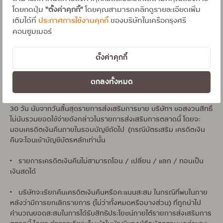
• ยอดการผ่อนชำระแต่ละรายการไม่สามารถนำมาสะสมหรือรวมกันได้
โดยกดปุ่ม
“ตั้งค่าคุกกี้”
โดยคุณสามารถคลิกดูรายละเอียดเพิ่ม
โดยจะคำนวณเครดิตเงินคืนจากยอดผ่อนชำระต่อเซสส์สลิป
เติมได้ที่
ประกาศการใช้งานคุกกี้
ของบริษัทในเครือกรุงศรี
คอนซูมเมอร์
• รับเครดิตเงินคืนสูงสุดไม่เกิน 35,000 บาท/บัญชีบัตรหลัก ตลอด
รายการ โดยจะคำนวณเครดิตเงินคืนจากยอดผ่อนชำระตั้งแต่ 15,000
บาทขึ้นไป/เซลส์สลิป
ตั้งค่าคุกกี้
• บริษัทฯ จะคำนวณเครดิตเงินคืนหลังจากร้านค้าทำการเรียกเก็บยอด
ตกลงทั้งหมด
ใช้จ่ายที่ถูกต้องครบถ้วนตามเงื่อนไข และไม่คำนวณรวมรายการที่ถูก
ยกเลิกในภายหลัง กรณีที่ร้านค้าไม่ได้ทำการเรียกเก็บยอดใช้จ่ายภายใน
30 วัน นับจากวันสิ้นสุดรายการส่งเสริมการขาย บริษัทฯ ขอสงวนสิทธิ์
ไม่นับรวมยอดใช้จ่ายดังกล่าวในรายการส่งเสริมการตลาดนี้ โดยจะ
มอบเครดิตเงินคืนภายในรอบบัญชีถัดไป (กรณีบัตรเสริม เครดิตเงิน
คืนจะโอนเข้าบัญชีบัตรหลักเท่านั้น
• รายการเครดิตเงินคืนไม่สามารถโอน / เปลี่ยน / แลก / ทอนเป็น
เงินสดได้
• บริษัทจะเรียกคืนเครดิตเงินคืนหรือคะแนนสะสม ในกรณีที่พบในภาย
หลังว่ามีการยกเลิกรายการ (ไม่ว่าทั้งหมดหรือบางส่วน) ที่ถูกนำไป
คำนวณยอดสะสมในการได้รับสิทธิประโยชน์ภายใต้รายการส่งเสริมการ