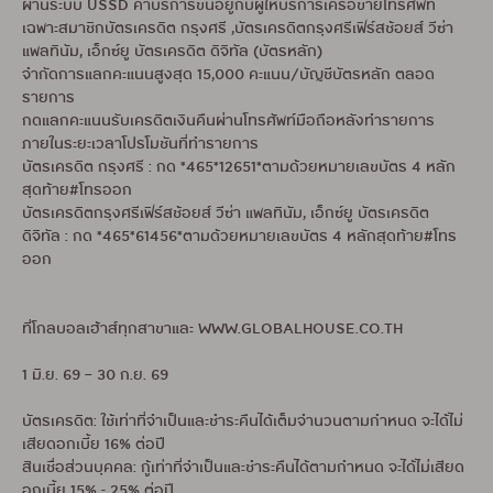
ผ่านระบบ USSD ค่าบริการขึ้นอยู่กับผู้ให้บริการเครือข่ายโทรศัพท์
เฉพาะสมาชิกบัตรเครดิต กรุงศรี ,บัตรเครดิตกรุงศรีเฟิร์สช้อยส์ วีซ่า
แพลทินัม, เอ็กซ์ยู บัตรเครดิต ดิจิทัล (บัตรหลัก)
จำกัดการแลกคะแนนสูงสุด 15,000 คะแนน/บัญชีบัตรหลัก ตลอด
รายการ
กดแลกคะแนนรับเครดิตเงินคืนผ่านโทรศัพท์มือถือหลังทำรายการ
ภายในระยะเวลาโปรโมชันที่ทำรายการ
บัตรเครดิต กรุงศรี : กด *465*12651*ตามด้วยหมายเลขบัตร 4 หลัก
สุดท้าย#โทรออก
บัตรเครดิตกรุงศรีเฟิร์สช้อยส์ วีซ่า แพลทินัม, เอ็กซ์ยู บัตรเครดิต
ดิจิทัล : กด *465*61456*ตามด้วยหมายเลขบัตร 4 หลักสุดท้าย#โทร
ออก
ที่โกลบอลเฮ้าส์ทุกสาขาและ WWW.GLOBALHOUSE.CO.TH
1 มิ.ย. 69 – 30 ก.ย. 69
บัตรเครดิต: ใช้เท่าที่จำเป็นและชำระคืนได้เต็มจำนวนตามกำหนด จะได้ไม่
เสียดอกเบี้ย 16% ต่อปี
สินเชื่อส่วนบุคคล: กู้เท่าที่จำเป็นและชำระคืนได้ตามกำหนด จะได้ไม่เสียด
อกเบี้ย 15% - 25% ต่อปี