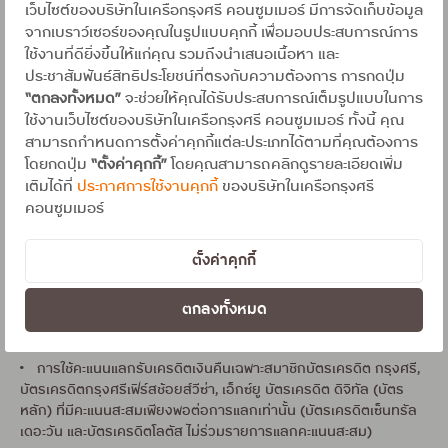
เว็บไซต์ของบริษัทในเครือกรุงศรี คอนซูมเมอร์ มีการจัดเก็บข้อมูล
ไม่นับรวมยอดใช้จ่ายดังกล่าวในรายการส่งเสริมการตลาดนี้ โดยจะ
จากเบราว์เซอร์ของคุณในรูปแบบคุกกี้ เพื่อมอบประสบการณ์การ
มอบเครดิตเงินคืนภายในรอบบัญชีถัดไป (กรณีบัตรเสริม เครดิตเงินคืน
ใช้งานที่ดียิ่งขึ้นให้แก่คุณ รวมถึงนำเสนอเนื้อหา และ
จะโอนเข้าบัญชีบัตรหลักเท่านั้น)
ประชาสัมพันธ์สิทธิประโยชน์ที่ตรงกับความต้องการ การกดปุ่ม
• รายการเครดิตเงินคืนจะปรากฏในใบแจ้งยอดบัญชีรายเดือนของท่าน
“ตกลงทั้งหมด”
จะช่วยให้คุณได้รับประสบการณ์เต็มรูปแบบในการ
ในกรณีสงสัยว่าไม่ได้รับเครดิตเงินคืน โปรดติดต่อศูนย์บริการบัตร
ใช้งานเว็บไซต์ของบริษัทในเครือกรุงศรี คอนซูมเมอร์ ทั้งนี้ คุณ
เครดิตภายใน 60 วันหลังจากจบรายการ
สามารถกำหนดการตั้งค่าคุกกี้แต่ละประเภทได้ตามที่คุณต้องการ
โดยกดปุ่ม
“ตั้งค่าคุกกี้”
โดยคุณสามารถคลิกดูรายละเอียดเพิ่ม
• สิทธิพิเศษสำหรับสมาชิกบัตรฯ ที่ลงทะเบียน เพื่อรับเครดิตเงินคืนและ
เติมได้ที่
ประกาศการใช้งานคุกกี้
ของบริษัทในเครือกรุงศรี
ได้ข้อความตอบกลับก่อนทำรายการแบ่งจ่าย
คอนซูมเมอร์
พิเศษ2
•
ใช้คะแนน 3,000 คะแนน แลกรับเครดิตเงินคืน 12% (360
ตั้งค่าคุกกี้
บาท) เมื่อมียอดผ่อนชำระ 3,000 บาทขึ้นไปต่อเซลส์สลิป
• สิทธิพิเศษสำหรับสมาชิกบัตรฯ ที่กดแลกคะแนนรับเครดิตเงินคืนผ่าน
ตกลงทั้งหมด
โทรศัพท์มือถือหลังผ่อนชำระ ภายในระยะเวลาโปรโมชัน
• การใช้คะแนนแลกรับเครดิตเงินคืนเฉพาะสมาชิกบัตรเครดิต กรุงศรี,
บัตรเครดิตกรุงศรีเฟิร์สช้อยส์วีซ่า, เอ็กซ์ยู บัตรเครดิต ดิจิทัล (บัตร
หลัก) ที่มีคะแนนสะสมเพียงพอต่อการแลกเท่านั้น (บัตรเครดิตเซ็นทรัล
เดอะวัน และบัตรเครดิตโลตัส ไม่ร่วมรายการแลกคะแนนสะสม)