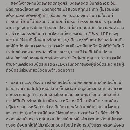
• ยอดใช้จ่ายผ่านบัตรเครดิตกรุงศรี, บัตรเครดิตเซ็นทรัล เดอะวัน,
บัตรเครดิตโลตัส และ บัตรกรุงศรีเฟิร์สช้อยส์ทุกประเภท (ไม่รวมบัตร
เฟิร์สช้อยส์ เพย์พลัส) ที่เข้าร่วมรายการจะต้องเกิดขึ้นภายในวันที่
กำหนดเท่านั้น ไม่นับรวม ดอกเบี้ย ค่าปรับ ค่าธรรมเนียมต่างๆ ยอดใช้
จ่ายสกุลเงินต่างประเทศ ยอดค่าใช้จ่ายที่มีการคืนสินค้าในภายหลัง ร้าน
ค้าเช่า ห้างสรรพสินค้า ยอดใช้จ่ายที่ชำระเงินผ่าน E-WALLET ต่างๆ
และยอดใช้จ่ายที่เอื้อผลประโยชน์ทางธุรกิจและ/หรือผลประโยชน์ส่วนตัว
แก่ผู้ถือบัตรโดยทางตรงและทางอ้อมในเชิงพาณิชย์หรือเพื่อให้ได้รับสิทธิ
ประโยชน์จากรายการส่งเสริมการขาย, การใช้จ่ายที่ไม่เป็นไปตาม
เงื่อนไขการใช้บัตรเครดิตหรือการกระทำใดที่ผิดกฎหมาย, รายการที่ใช้
จ่ายผ่านเครื่องรับบัตรเครดิต (EDC) ในกิจการของผู้ถือบัตรเอง หรือผู้
ถือบัตรมีส่วนเกี่ยวข้องกับเจ้าของกิจการ
• บริษัทฯ จะงด/ระงับการให้สิทธิประโยชน์ หรือเรียกคืนสิทธิประโยชน์
(รวมทั้งคะแนนสะสม) หรือเรียกเก็บเงินจากบัญชีบัตรเครดิตของสมาชิ
กบัตรฯ ตามมูลค่าของสิทธิประโยชน์ที่สมาชิกบัตรฯ ได้รับ ในกรณีที่มี
การให้สิทธิประโยชน์ไปโดยผิดหลง หรือกรณีที่สมาชิกบัตรฯ ยกเลิก/
ปฏิเสธรายการหรือการชำระเงินในภายหลัง (แบบเต็มจำนวนทั้งหมด
และบางส่วน) หรือกรณีที่ยอดใช้จ่ายเกิดจากการใช้วงเงินที่ชำระไว้เกิน
หรือวงเงินชั่วคราว หรือกรณีมีการใช้สิทธิเข้าร่วมรายการโดยไม่สุจริต
ทุจริต ฉ้อฉลเพื่อให้ได้มาซึ่งสิทธิประโยชน์ หรือกรณีใช้บัตรเครดิตเพื่อผล