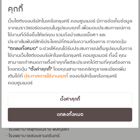
คุกกี้
บัตรเครดิตที่เข้าร่วมรายการ บัตรเครดิตในกลุ่มกรุงศรีคอนซูเมอร์ ทุก
เว็บไซต์ของบริษัทในเครือกรุงศรี คอนซูมเมอร์ มีการจัดเก็บข้อมูล
หน้าบัตร ยกเว้น CORP CARD
จากเบราว์เซอร์ของคุณในรูปแบบคุกกี้ เพื่อมอบประสบการณ์การ
ใช้งานที่ดียิ่งขึ้นให้แก่คุณ รวมถึงนำเสนอเนื้อหา และ
ประชาสัมพันธ์สิทธิประโยชน์ที่ตรงกับความต้องการ การกดปุ่ม
งื่อนไข :
“ตกลงทั้งหมด”
จะช่วยให้คุณได้รับประสบการณ์เต็มรูปแบบในการ
ใช้งานเว็บไซต์ของบริษัทในเครือกรุงศรี คอนซูมเมอร์ ทั้งนี้ คุณ
• บริษัทให้บริการ 0% นาน 3 เดือนเฉพาะรายการค่ารักษาพยาบาลของ
สามารถกำหนดการตั้งค่าคุกกี้แต่ละประเภทได้ตามที่คุณต้องการ
โรงพยาบาลที่ร่วมรายการเท่านั้น ได้แก่
โดยกดปุ่ม
“ตั้งค่าคุกกี้”
โดยคุณสามารถคลิกดูรายละเอียดเพิ่ม
เติมได้ที่
ประกาศการใช้งานคุกกี้
ของบริษัทในเครือกรุงศรี
- โรงพยาบาลศิริราช
คอนซูมเมอร์
- โรงพยาบาลจุฬาลงกรณ์ สภากาชาดไทย
- สถาบันจิตเวชศาสตร์สมเด็จเจ้าพระยา
- โรงพยาบาลศรีธัญญา
ตั้งค่าคุกกี้
- โรงพยาบาลศรีนครินทร์ (โรงเรียนแพทย์มหาวิทยาลัยขอนแก่น)
- โรงพยาบาลขอนแก่น
ตกลงทั้งหมด
- โรงพยาบาลมหาวิทยาลัยบูรพา
- โรงพยาบาลมหาราชนครเชียงใหม่
- โรงพยาบาลพุทธชินราช พิษณุโลก
- โรงพยาบาลสงขลานครินทร์