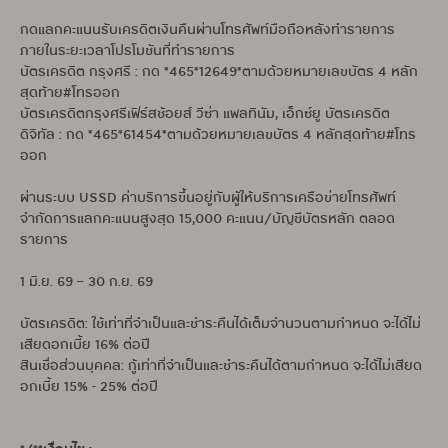
กดแลกคะแนนรับเครดิตเงินคืนผ่านโทรศัพท์มือถือหลังทำรายการ
ภายในระยะเวลาโปรโมชันที่ทำรายการ
บัตรเครดิต กรุงศรี : กด *465*12649*ตามด้วยหมายเลขบัตร 4 หลัก
สุดท้าย#โทรออก
บัตรเครดิตกรุงศรีเฟิร์สช้อยส์ วีซ่า แพลทินัม, เอ็กซ์ยู บัตรเครดิต
ดิจิทัล : กด *465*61454*ตามด้วยหมายเลขบัตร 4 หลักสุดท้าย#โทร
ออก
ผ่านระบบ USSD ค่าบริการขึ้นอยู่กับผู้ให้บริการเครือข่ายโทรศัพท์
จำกัดการแลกคะแนนสูงสุด 15,000 คะแนน/บัญชีบัตรหลัก ตลอด
รายการ
1 มิ.ย. 69 – 30 ก.ย. 69
บัตรเครดิต: ใช้เท่าที่จำเป็นและชำระคืนได้เต็มจำนวนตามกำหนด จะได้ไม่
เสียดอกเบี้ย 16% ต่อปี
สินเชื่อส่วนบุคคล: กู้เท่าที่จำเป็นและชำระคืนได้ตามกำหนด จะได้ไม่เสียด
อกเบี้ย 15% - 25% ต่อปี