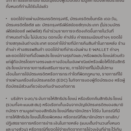
จะทำการเรียกเก็บเข้าในบัญชีของผู้ถือบัตรตามมูลค่าของสิทธิประโยชน์
ทั้งหมดที่ท่านได้รับไปแล้ว
• ยอดใช้จ่ายผ่านบัตรเครดิตกรุงศรี, บัตรเครดิตเซ็นทรัล เดอะวัน,
บัตรเครดิตโลตัส และ บัตรกรุงศรีเฟิร์สช้อยส์ทุกประเภท (ไม่รวมบัตร
เฟิร์สช้อยส์ เพย์พลัส) ที่เข้าร่วมรายการจะต้องเกิดขึ้นภายในวันที่
กำหนดเท่านั้น ไม่นับรวม ดอกเบี้ย ค่าปรับ ค่าธรรมเนียมต่างๆ ยอดใช้
จ่ายสกุลเงินต่างประเทศ ยอดค่าใช้จ่ายที่มีการคืนสินค้าในภายหลัง ร้าน
ค้าเช่า ห้างสรรพสินค้า ยอดใช้จ่ายที่ชำระเงินผ่าน E-WALLET ต่างๆ
และยอดใช้จ่ายที่เอื้อผลประโยชน์ทางธุรกิจและ/หรือผลประโยชน์ส่วนตัว
แก่ผู้ถือบัตรโดยทางตรงและทางอ้อมในเชิงพาณิชย์หรือเพื่อให้ได้รับสิทธิ
ประโยชน์จากรายการส่งเสริมการขาย, การใช้จ่ายที่ไม่เป็นไปตาม
เงื่อนไขการใช้บัตรเครดิตหรือการกระทำใดที่ผิดกฎหมาย, รายการที่ใช้
จ่ายผ่านเครื่องรับบัตรเครดิต (EDC) ในกิจการของผู้ถือบัตรเอง หรือผู้
ถือบัตรมีส่วนเกี่ยวข้องกับเจ้าของกิจการ
• บริษัทฯ จะงด/ระงับการให้สิทธิประโยชน์ หรือเรียกคืนสิทธิประโยชน์
(รวมทั้งคะแนนสะสม) หรือเรียกเก็บเงินจากบัญชีบัตรเครดิตของสมาชิ
กบัตรฯ ตามมูลค่าของสิทธิประโยชน์ที่สมาชิกบัตรฯ ได้รับ ในกรณีที่มี
การให้สิทธิประโยชน์ไปโดยผิดหลง หรือกรณีที่สมาชิกบัตรฯ ยกเลิก/
ปฏิเสธรายการหรือการชำระเงินในภายหลัง (แบบเต็มจำนวนทั้งหมด
และบางส่วน) หรือกรณีที่ยอดใช้จ่ายเกิดจากการใช้วงเงินที่ชำระไว้เกิน