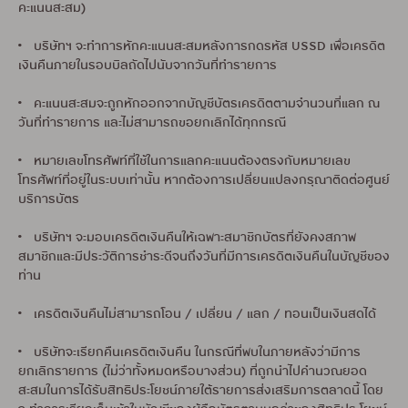
คะแนนสะสม)
• บริษัทฯ จะทำการหักคะแนนสะสมหลังการกดรหัส USSD เพื่อเครดิต
เงินคืนภายในรอบบิลถัดไปนับจากวันที่ทำรายการ
• คะแนนสะสมจะถูกหักออกจากบัญชีบัตรเครดิตตามจำนวนที่แลก ณ
วันที่ทำรายการ และไม่สามารถขอยกเลิกได้ทุกกรณี
• หมายเลขโทรศัพท์ที่ใช้ในการแลกคะแนนต้องตรงกับหมายเลข
โทรศัพท์ที่อยู่ในระบบเท่านั้น หากต้องการเปลี่ยนแปลงกรุณาติดต่อศูนย์
บริการบัตร
• บริษัทฯ จะมอบเครดิตเงินคืนให้เฉพาะสมาชิกบัตรที่ยังคงสภาพ
สมาชิกและมีประวัติการชำระดีจนถึงวันที่มีการเครดิตเงินคืนในบัญชีของ
ท่าน
• เครดิตเงินคืนไม่สามารถโอน / เปลี่ยน / แลก / ทอนเป็นเงินสดได้
• บริษัทจะเรียกคืนเครดิตเงินคืน ในกรณีที่พบในภายหลังว่ามีการ
ยกเลิกรายการ (ไม่ว่าทั้งหมดหรือบางส่วน) ที่ถูกนำไปคำนวณยอด
สะสมในการได้รับสิทธิประโยชน์ภายใต้รายการส่งเสริมการตลาดนี้ โดย