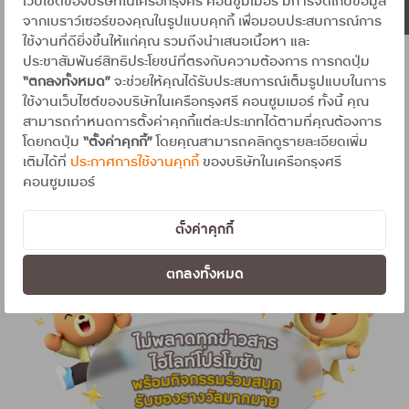
เว็บไซต์ของบริษัทในเครือกรุงศรี คอนซูมเมอร์ มีการจัดเก็บข้อมูล
จากเบราว์เซอร์ของคุณในรูปแบบคุกกี้ เพื่อมอบประสบการณ์การ
ใช้งานที่ดียิ่งขึ้นให้แก่คุณ รวมถึงนำเสนอเนื้อหา และ
1 จาก 6
ประชาสัมพันธ์สิทธิประโยชน์ที่ตรงกับความต้องการ การกดปุ่ม
“ตกลงทั้งหมด”
จะช่วยให้คุณได้รับประสบการณ์เต็มรูปแบบในการ
ใช้งานเว็บไซต์ของบริษัทในเครือกรุงศรี คอนซูมเมอร์ ทั้งนี้ คุณ
สามารถกำหนดการตั้งค่าคุกกี้แต่ละประเภทได้ตามที่คุณต้องการ
อัพเดตสิทธิประโยชน์ต่างๆ และโปรโมชันดีๆ
ทั้ง
โดยกดปุ่ม
“ตั้งค่าคุกกี้”
โดยคุณสามารถคลิกดูรายละเอียดเพิ่ม
ทางด้านบัตรเครดิต สินเชื่อส่วนบุคคล และ
เติมได้ที่
ประกาศการใช้งานคุกกี้
ของบริษัทในเครือกรุงศรี
คอนซูมเมอร์
แผนประกันที่ใช่
จากกรุงศรี คอนซูมเมอร์ ผ่าน
LINE Official Account ได้แล้ววันนี้
ตั้งค่าคุกกี้
ตกลงทั้งหมด