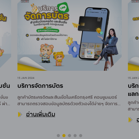
15 JAN 2024
15 JAN 
ชั่น
บริการจัดการบัตร
บริ
แลก
ชั่นข
ลูกค้าบัตรเครดิตและสินเชื่อในเครือกรุงศรี คอนซูมเมอร์
ลูกค้
์ ผ่าน
สามารถตรวจสอบข้อมูลบัตรด้วยตัวเองได้ง่ายๆ จัดการ
สามา
UNT
จบ เพียงปลายนิ้ว
อ่านเพิ่มเติม
แลกคะ
อ